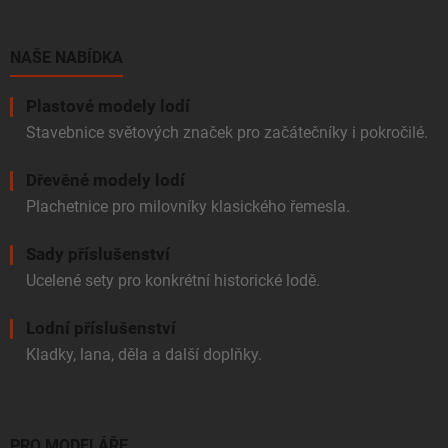
a
t
í
NAŠE NABÍDKA
Plastové modely lodí
Stavebnice světových značek pro začátečníky i pokročilé.
Dřevěné modely lodí
Plachetnice pro milovníky klasického řemesla.
Sady příslušenství
Ucelené sety pro konkrétní historické lodě.
Lodní příslušenství
Kladky, lana, děla a další doplňky.
PRO MODELÁŘE