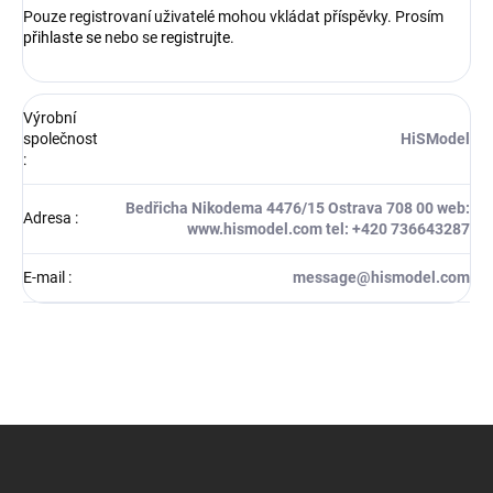
Pouze registrovaní uživatelé mohou vkládat příspěvky. Prosím
přihlaste se
nebo se
registrujte
.
Výrobní
společnost
HiSModel
:
Bedřicha Nikodema 4476/15 Ostrava 708 00 web:
Adresa
:
www.hismodel.com tel: +420 736643287
E-mail
:
message@hismodel.com
Z
á
p