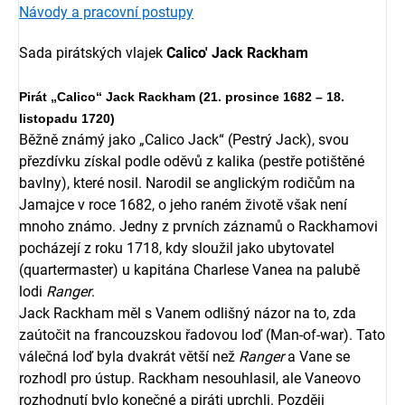
Návody a pracovní postupy
Sada pirátských vlajek
Calico' Jack Rackham
Pirát „Calico“ Jack Rackham (21. prosince 1682 – 18.
listopadu 1720)
Běžně známý jako „Calico Jack“ (Pestrý Jack), svou
přezdívku získal podle oděvů z kalika (pestře potištěné
bavlny), které nosil. Narodil se anglickým rodičům na
Jamajce v roce 1682, o jeho raném životě však není
mnoho známo. Jedny z prvních záznamů o Rackhamovi
pocházejí z roku 1718, kdy sloužil jako ubytovatel
(quartermaster) u kapitána Charlese Vanea na palubě
lodi
Ranger
.
Jack Rackham měl s Vanem odlišný názor na to, zda
zaútočit na francouzskou řadovou loď (Man-of-war). Tato
válečná loď byla dvakrát větší než
Ranger
a Vane se
rozhodl pro ústup. Rackham nesouhlasil, ale Vaneovo
rozhodnutí bylo konečné a piráti uprchli. Později