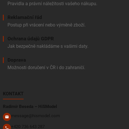
Pravidla a právní náležitosti vašeho nákupu.
Reklamační řád
Postup při vrácení nebo výměně zboží.
Ochrana údajů GDPR
Jak bezpečně nakládáme s vašimi daty.
Doprava
Možnosti doručení v ČR i do zahraničí.
KONTAKT
Radimír Beseda – HiSModel
message@hismodel.com
+420 736 643 287