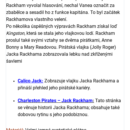
Rackham vyvolal hlasování, nechal Vanea označit za
zbabělce a sesadil ho z funkce kapitána. To byl začátek
Rackhamova vlastního velení.
Po několika úspěšných výpravách Rackham získal loď
Kingston
, která se stala jeho vlajkovou lodí. Rackham
proslul také svými vztahy se dvěma pirátkami, Anne
Bonny a Mary Readovou. Pirátská vlajka (Jolly Roger)
Jacka Rackhama zobrazovala lebku nad zkříženými
šavlemi
Calico Jack:
Zobrazuje vlajku Jacka Rackhama a
přináší přehled jeho pirátské kariéry.
Charleston Pirates – Jack Rackham
:
Tato stránka
se věnuje historii Jacka Rackhama; obsahuje také
dobovou rytinu s jeho podobiznou.