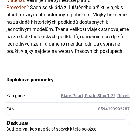
Materiál: 
V
elmi jemné syntetické plátno
Provedení:
Sada se skládá z 1 tištěného aršíku vlajek s 
plnobarevným oboustranným potiskem. Vlajky tiskneme 
na základě historických podkladů dostupných k 
jednotlivým modelům. Tvar a velikost vlajek stanovujeme 
na základě historických podkladů, námořních předpisů 
jednotlivých zemí a daného měřítka lodi.
 Jak správně 
použít vlajky najdete na webu v Pracovních postupech.
Doplňkové parametry
Kategorie
:
Black Pearl, Pirate Ship 1:72, Revell
EAN
:
8594193992287
Diskuze
Buďte první, kdo napíše příspěvek k této položce.