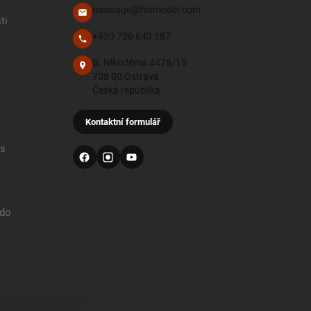
message@hismodel.com
ti
+420 736 643 287
B. Nikodéma 4476/15
708 00 Ostrava
Česká republika
Kontaktní formulář
 s
 do