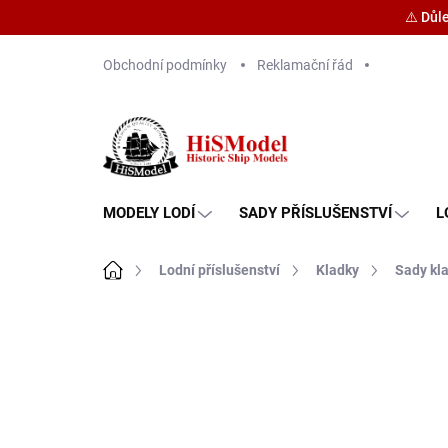
⚠️ Důl
Přejít
Obchodní podmínky
Reklamační řád
na
obsah
MODELY LODÍ
SADY PŘÍSLUŠENSTVÍ
L
Domů
Lodní příslušenství
Kladky
Sady kl
Značka:
HiSModel