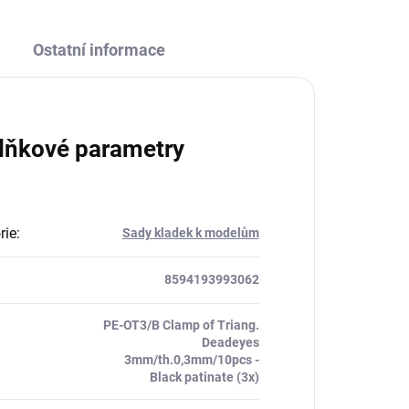
Ostatní informace
lňkové parametry
rie
:
Sady kladek k modelům
8594193993062
PE-OT3/B Clamp of Triang.
Deadeyes
3mm/th.0,3mm/10pcs -
Black patinate (3x)