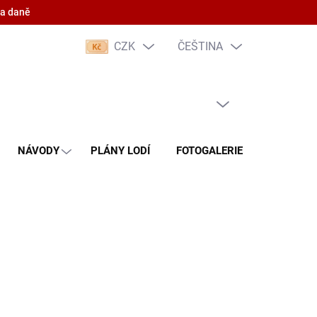
 a daně
CZK
ČEŠTINA
PRÁZDNÝ KOŠÍK
NÁKUPNÍ
KOŠÍK
NÁVODY
PLÁNY LODÍ
FOTOGALERIE
KONTAKT