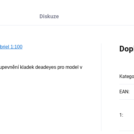
Diskuze
briel 1:100
Dop
 upevnění kladek deadeyes pro model v
Katego
EAN
:
1
: