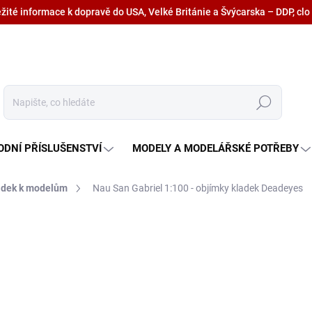
ežité informace k dopravě do USA, Velké Británie a Švýcarska – DDP, clo
Hledat
ODNÍ PŘÍSLUŠENSTVÍ
MODELY A MODELÁŘSKÉ POTŘEBY
adek k modelům
Nau San Gabriel 1:100 - objímky kladek Deadeyes
134,70 Kč
111,30 Kč bez DPH