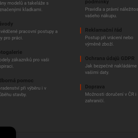
podmínky
ány modelů a takeláže s
Pravidla a právní náležitos
značenými kladkami.
vašeho nákupu.
ávody
Reklamační řád
vědčené pracovní postupy a
Postup při vrácení nebo
py pro práci.
výměně zboží.
togalerie
Ochrana údajů GDPR
dely zákazníků pro vaši
Jak bezpečně nakládáme
spiraci.
vašimi daty.
dborná pomoc
Doprava
radenství při výběru i v
Možnosti doručení v ČR i
ůběhu stavby.
zahraničí.