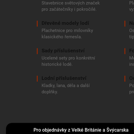
Stavebnice světových značek
Pl
pro začátečníky i pokročilé.
vy
Dřevěné modely lodí
N
Plachetnice pro milovníky
Os
klasického řemesla.
ti
Sady příslušenství
Fo
Ucelené sety pro konkrétní
Mo
historické lodě.
in
Lodní příslušenství
O
Kladky, lana, děla a další
Po
doplňky.
pr
Pro objednávky z Velké Británie a Švýcarska