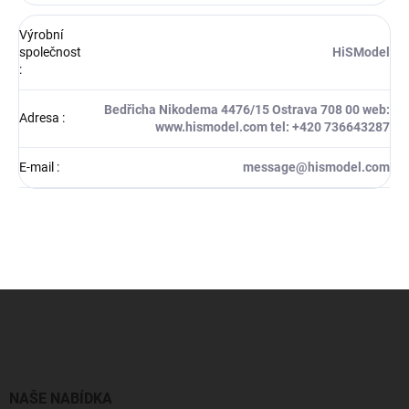
Výrobní
společnost
HiSModel
:
Bedřicha Nikodema 4476/15 Ostrava 708 00 web:
Adresa
:
www.hismodel.com tel: +420 736643287
E-mail
:
message@hismodel.com
Z
á
p
a
t
í
NAŠE NABÍDKA