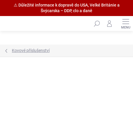
⚠️ Důležité informace k dopravě do USA, Velké Británie a
Švýcarska – DDP, clo a daně
Přejít
na
obsah
Kovové příslušenství
Značka:
HiSModel