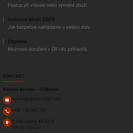
Postup při vrácení nebo výměně zboží.
Ochrana údajů GDPR
Jak bezpečně nakládáme s vašimi daty.
Doprava
Možnosti doručení v ČR i do zahraničí.
KONTAKT
Radimír Beseda – HiSModel
message@hismodel.com
+420 736 643 287
B. Nikodéma 4476/15
708 00 Ostrava