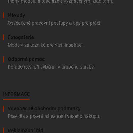
Plány modelů a takeláže s vyznačenými kladkami.
Návody
Osvědčené pracovní postupy a tipy pro práci.
Fotogalerie
Modely zákazníků pro vaši inspiraci.
Odborná pomoc
Poradenství při výběru i v průběhu stavby.
INFORMACE
Všeobecné obchodní podmínky
Pravidla a právní náležitosti vašeho nákupu.
Reklamační řád