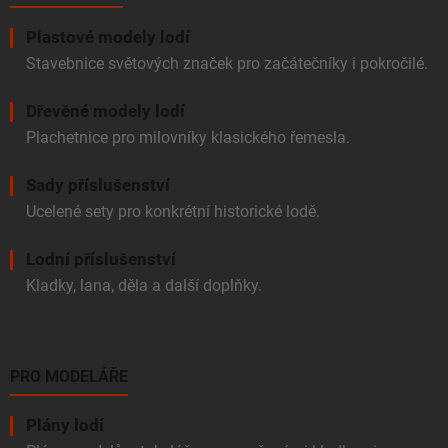
Plastové modely lodí
Stavebnice světových značek pro začátečníky i pokročilé.
Dřevěné modely lodí
Plachetnice pro milovníky klasického řemesla.
Sady příslušenství
Ucelené sety pro konkrétní historické lodě.
Lodní příslušenství
Kladky, lana, děla a další doplňky.
PRO MODELÁŘE
Plány lodí