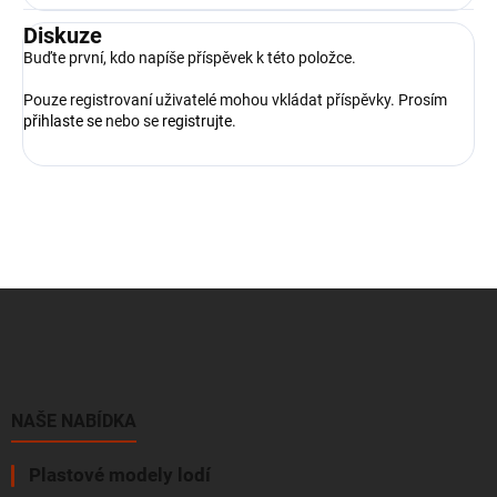
Diskuze
Buďte první, kdo napíše příspěvek k této položce.
Pouze registrovaní uživatelé mohou vkládat příspěvky. Prosím
přihlaste se
nebo se
registrujte
.
Z
á
p
a
t
í
NAŠE NABÍDKA
Plastové modely lodí