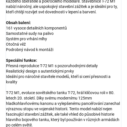
každého sběratele a pokročilého modeláře. Stavebnice T-72 M1
nabízí náročný, ale uspokojivý stavební zážitek a je ideální pro ty,
kteří chtějí rozvíjet své dovednosti v lepení a barvení.
Obsah balení:
161 vysoce detailních komponentů
Samostatné sudy na palivo
Systém pro vrhání mlhy
Otočná věž
Podrobný návod k montáži
Speciální funkce:
Přesná reprodukce T-72 M1 s pozoruhodnými detaily
Realistický design s autentickými prvky
Ideální pro náročné stavitele modelů, kteří si cení přesnosti a
kvality
T-72 M1, evoluce sovětského tanku T-72, hrál klíčovou roli v 80.
letech 20. století. Díky svému modernímu 125mm
hladkohlavňovému kanonu a vylepšenému pancéřování zanechal
výraznou stopu ve vojenské historii. Tento model nabízí nejen
fascinující stavební zážitek, ale také vhled do působivé historie
hlavního bojového tanku, který byl používán v různých armádách
po celém světě.