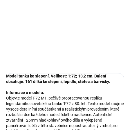
−
+
Přidat do košíku
Model tanku ke slepení. Velikost: 1:72; 13,2 cm. Balení obsahuje:
161 dílků ke slepení, lepidlo, štětec a barvičky.
DETAILNÍ INFORMACE
ZEPTAT SE
HLÍDAT
Model tanku ke slepení. Velikost: 1:72; 13,2 cm. Balení
obsahuje: 161 dílků ke slepení, lepidlo, štětec a barvičky.
Informace o modelu:
Objevte model T-72 M1, pečlivě propracovanou repliku
legendárního sovětského tanku T-72 z 80. let. Tento model zaujme
vysoce detailními součástkami a realistickým provedením, které
rozbuší srdce každého modelářského nadšence. Autentické
ztvárnění 125mm hladkohlavňového děla a vylepšené
pancéřování dělá z této stavebnice nepostradatelný vrchol pro