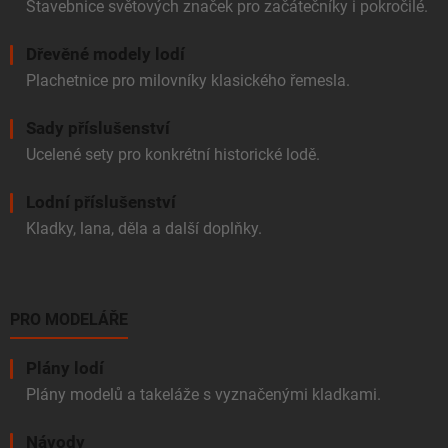
Stavebnice světových značek pro začátečníky i pokročilé.
Dřevěné modely lodí
Plachetnice pro milovníky klasického řemesla.
Sady příslušenství
Ucelené sety pro konkrétní historické lodě.
Lodní příslušenství
Kladky, lana, děla a další doplňky.
PRO MODELÁŘE
Plány lodí
Plány modelů a takeláže s vyznačenými kladkami.
Návody