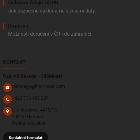
Ochrana údajů GDPR
Jak bezpečně nakládáme s vašimi daty.
Doprava
Možnosti doručení v ČR i do zahraničí.
KONTAKT
Radimír Beseda – HiSModel
message@hismodel.com
+420 736 643 287
B. Nikodéma 4476/15
708 00 Ostrava
Česká republika
Kontaktní formulář