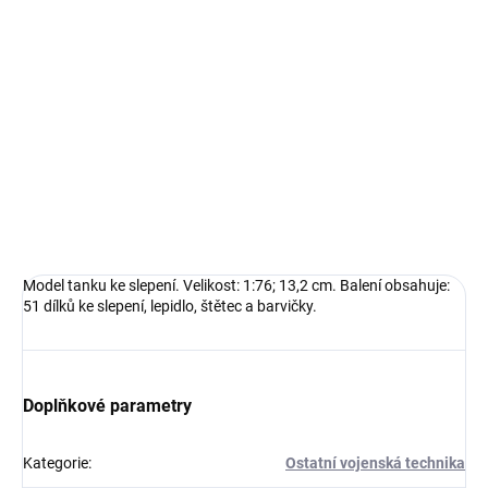
−
+
Přidat do košíku
Model tanku ke slepení. Velikost: 1:76; 13,2 cm. Balení obsahuje:
51 dílků ke slepení, lepidlo, štětec a barvičky.
DETAILNÍ INFORMACE
ZEPTAT SE
HLÍDAT
Model tanku ke slepení. Velikost: 1:76; 13,2 cm. Balení obsahuje:
51 dílků ke slepení, lepidlo, štětec a barvičky.
Doplňkové parametry
Kategorie
:
Ostatní vojenská technika