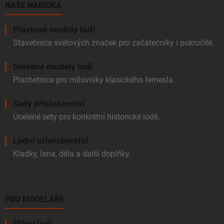
í
NAŠE NABÍDKA
Plastové modely lodí
Stavebnice světových značek pro začátečníky i pokročilé.
Dřevěné modely lodí
Plachetnice pro milovníky klasického řemesla.
Sady příslušenství
Ucelené sety pro konkrétní historické lodě.
Lodní příslušenství
Kladky, lana, děla a další doplňky.
PRO MODELÁŘE
Plány lodí