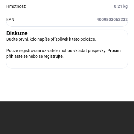
Hmotnost
:
0.21 kg
EAN
:
4009803063232
Diskuze
Buďte první, kdo napíše příspěvek k této položce.
Pouze registrovaní uživatelé mohou vkládat příspěvky. Prosím
přihlaste se
nebo se
registrujte
.
Z
á
p
a
t