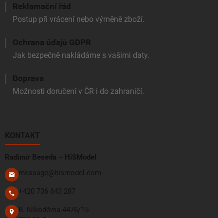
Reklamační řád
Postup při vrácení nebo výměně zboží.
Ochrana údajů GDPR
Jak bezpečně nakládáme s vašimi daty.
Doprava
Možnosti doručení v ČR i do zahraničí.
KONTAKT
Radimír Beseda – HiSModel
message@hismodel.com
+420 736 643 287
B. Nikodéma 4476/15