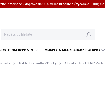
ežité informace k dopravě do USA, Velké Británie a Švýcarska – DDP, clo
Hledat
ODNÍ PŘÍSLUŠENSTVÍ
MODELY A MODELÁŘSKÉ POTŘEBY
vozidla
Nákladní vozidla - Trucky
Model Kit truck 3967 - Volv
1 505 Kč
1 243,80 Kč bez DPH
Měrná
SKLADEM U DODAVATELE
cena: