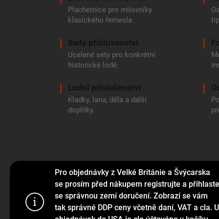
Plachetnice pro milovníky
Os
klasického řemesla.
ti
Sady příslušenství
Fo
Ucelené sety pro konkrétní
Mo
historické lodě.
in
Lodní příslušenství
O
Kladky, lana, děla a další
Po
doplňky.
pr
Pro objednávky z Velké Británie a Švýcarska
se prosím před nákupem registrujte a přihlast
se správnou zemí doručení. Zobrazí se vám
Tento web p
tak správné DDP ceny včetně daní, VAT a cla. U
webu vyjadřu