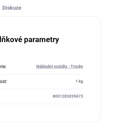
Diskuze
lňkové parametry
rie
:
Nákladní vozidla - Trucky
ost
:
1 kg
8001283039673