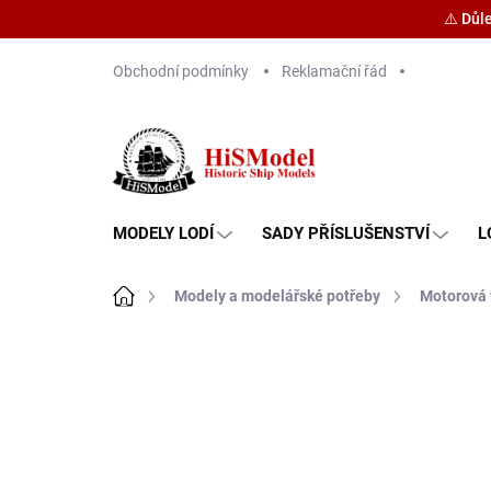
⚠️ Důl
Přejít
Obchodní podmínky
Reklamační řád
na
obsah
MODELY LODÍ
SADY PŘÍSLUŠENSTVÍ
L
Domů
Modely a modelářské potřeby
Motorová 