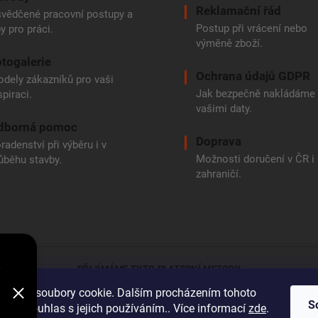
Reklamační řád
vědčené pracovní postupy a
Postup při vrácení nebo
py pro práci.
výměně zboží.
togalerie
Ochrana údajů GDPR
dely zákazníků pro vaši
Jak bezpečně nakládáme
spiraci.
vašimi daty.
dborná pomoc
Doprava
radenství při výběru i v
Možnosti doručení v ČR i
ůběhu stavby.
zahraničí.
e
PŘIJÍMÁME TYTO PLATEBNÍ METODY
oužívá soubory cookie. Dalším procházením tohoto
Bankovní přev
S
jete souhlas s jejich používáním.. Více informací
zde
.