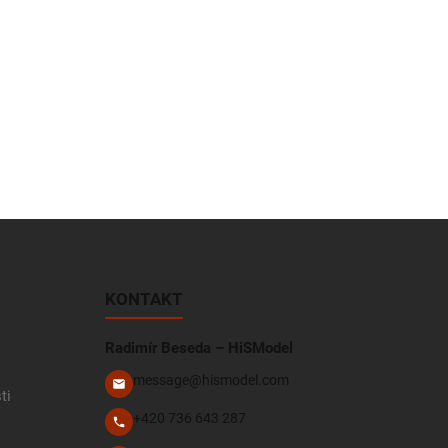
KONTAKT
Radimír Beseda – HiSModel
message@hismodel.com
ti
+420 736 643 287