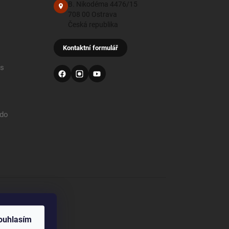
B. Nikodéma 4476/15
708 00 Ostrava
Česká republika
Kontaktní formulář
 s
 do
od
ouhlasím