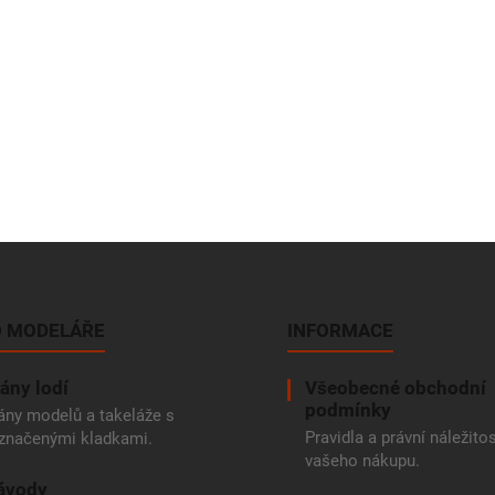
 MODELÁŘE
INFORMACE
ány lodí
Všeobecné obchodní
podmínky
ány modelů a takeláže s
Pravidla a právní náležitos
značenými kladkami.
vašeho nákupu.
ávody