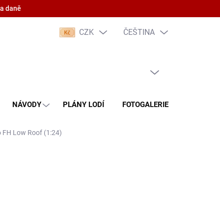
 a daně
CZK
ČEŠTINA
PRÁZDNÝ KOŠÍK
NÁKUPNÍ
KOŠÍK
NÁVODY
PLÁNY LODÍ
FOTOGALERIE
KONTAKT
o FH Low Roof (1:24)
(3 KS)