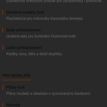
Stavebnice světových značek pro začátečníky i pokročilé.
Dřevěné modely lodí
Plachetnice pro milovníky klasického řemesla.
Sady příslušenství
Ucelené sety pro konkrétní historické lodě.
Lodní příslušenství
Kladky, lana, děla a další doplňky.
PRO MODELÁŘE
Plány lodí
Plány modelů a takeláže s vyznačenými kladkami.
Návody