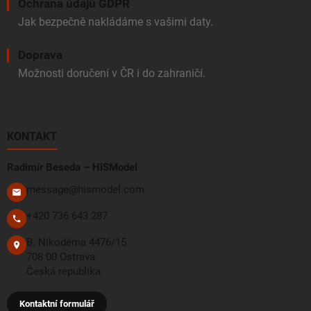
Ochrana údajů GDPR
Jak bezpečně nakládáme s vašimi daty.
Doprava
Možnosti doručení v ČR i do zahraničí.
KONTAKT
Radimír Beseda – HiSModel
message@hismodel.com
+420 736 643 287
B. Nikodéma 4476/15
708 00 Ostrava
Česká republika
Kontaktní formulář