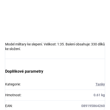
Model military ke slepení. Velikost: 1:35. Balení obsahuje: 330 dílků
ke složení.
DETAILNÍ INFORMACE
ZEPTAT SE
HLÍDAT
Model military ke slepení. Velikost: 1:35. Balení obsahuje: 330 dílků
ke složení.
Doplňkové parametry
Kategorie
:
Tanky
Hmotnost
:
0.61 kg
EAN
:
089195864260