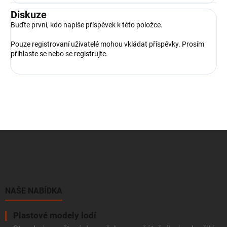
Diskuze
Buďte první, kdo napíše příspěvek k této položce.
Pouze registrovaní uživatelé mohou vkládat příspěvky. Prosím
přihlaste se
nebo se
registrujte
.
Z
á
p
a
t
í
NAŠE NABÍDKA
Plastové modely lodí