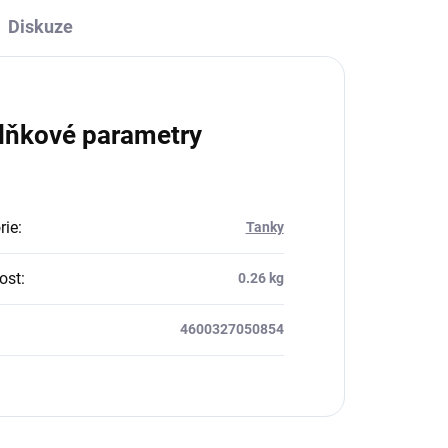
Diskuze
lňkové parametry
rie
:
Tanky
ost
:
0.26 kg
4600327050854