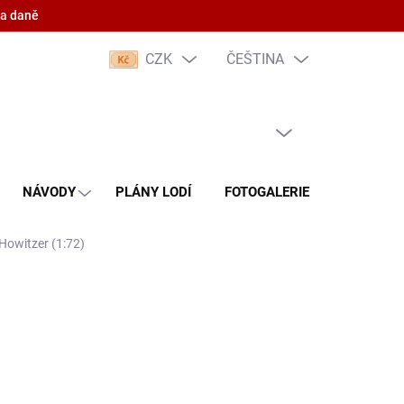
 a daně
CZK
ČEŠTINA
PRÁZDNÝ KOŠÍK
NÁKUPNÍ
KOŠÍK
NÁVODY
PLÁNY LODÍ
FOTOGALERIE
KONTAKT
Howitzer (1:72)
(5 KS)