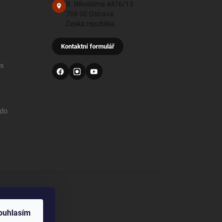
B. Nikodéma 4476/15
708 00 Ostrava
Česká republika
Kontaktní formulář
 s
 do
od
ouhlasím