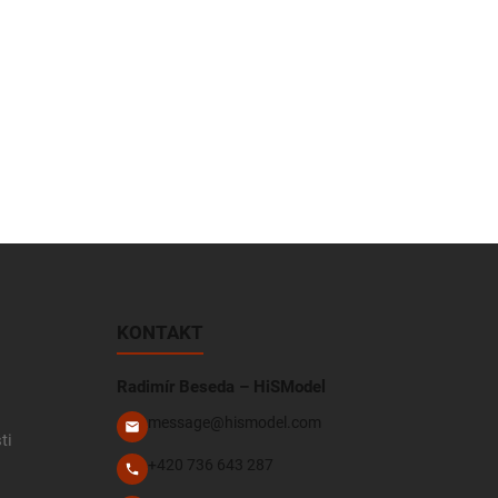
KONTAKT
Radimír Beseda – HiSModel
message@hismodel.com
ti
+420 736 643 287