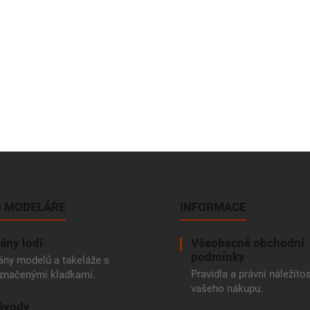
 MODELÁŘE
INFORMACE
ány lodí
Všeobecné obchodní
podmínky
ány modelů a takeláže s
Pravidla a právní náležitos
značenými kladkami.
vašeho nákupu.
ávody