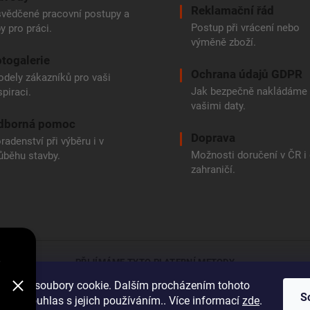
Reklamační řád
vědčené pracovní postupy a
Postup při vrácení nebo
py pro práci.
výměně zboží.
togalerie
Ochrana údajů GDPR
dely zákazníků pro vaši
Jak bezpečně nakládáme
spiraci.
vašimi daty.
dborná pomoc
Doprava
radenství při výběru i v
Možnosti doručení v ČR i
ůběhu stavby.
zahraničí.
e
PŘIJÍMÁME TYTO PLATEBNÍ METODY
oužívá soubory cookie. Dalším procházením tohoto
Bankovní přev
S
jete souhlas s jejich používáním.. Více informací
zde
.