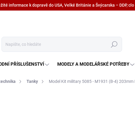
ežité informace k dopravě do USA, Velké Británie a Švýcarska – DDP, clo
Hledat
ODNÍ PŘÍSLUŠENSTVÍ
MODELY A MODELÁŘSKÉ POTŘEBY
technika
Tanky
Model Kit military 5085 - M1931 (B-4) 203mm 
675,20 Kč
558 Kč bez DPH
Měrná
SKLADEM U DODAVATELE
cena: