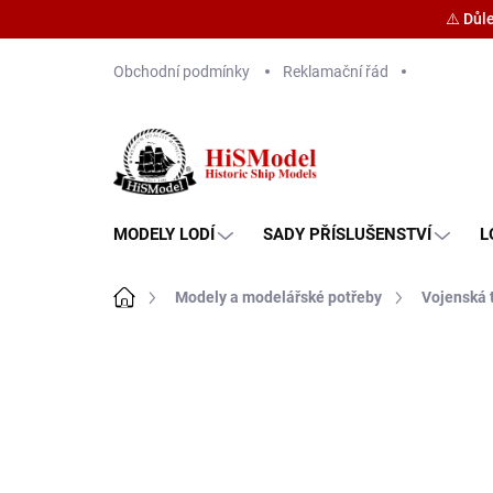
⚠️ Důl
Přejít
Obchodní podmínky
Reklamační řád
na
obsah
MODELY LODÍ
SADY PŘÍSLUŠENSTVÍ
L
Domů
Modely a modelářské potřeby
Vojenská 