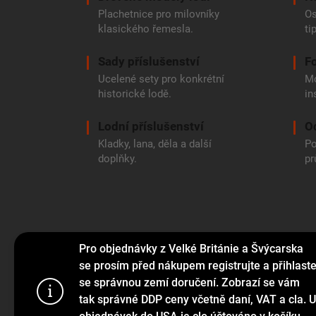
Plachetnice pro milovníky
Os
klasického řemesla.
ti
Sady příslušenství
Fo
Ucelené sety pro konkrétní
Mo
historické lodě.
in
Lodní příslušenství
O
Kladky, lana, děla a další
Po
doplňky.
pr
Pro objednávky z Velké Británie a Švýcarska
se prosím před nákupem registrujte a přihlast
se správnou zemí doručení. Zobrazí se vám
Tento web p
tak správné DDP ceny včetně daní, VAT a cla. U
webu vyjadřu