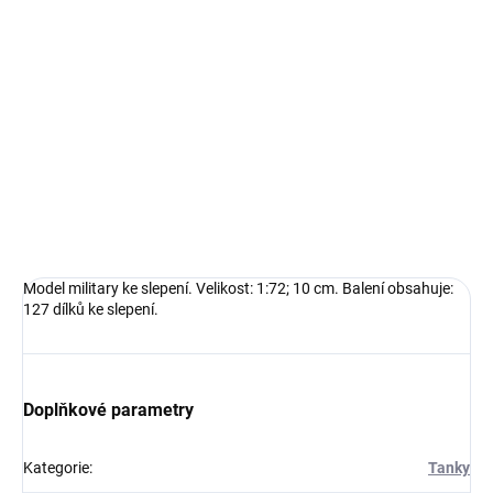
−
+
Přidat do košíku
Model military ke slepení. Velikost: 1:72; 10 cm. Balení obsahuje:
127 dílků ke slepení.
DETAILNÍ INFORMACE
ZEPTAT SE
HLÍDAT
Model military ke slepení. Velikost: 1:72; 10 cm. Balení obsahuje:
127 dílků ke slepení.
Doplňkové parametry
Kategorie
:
Tanky