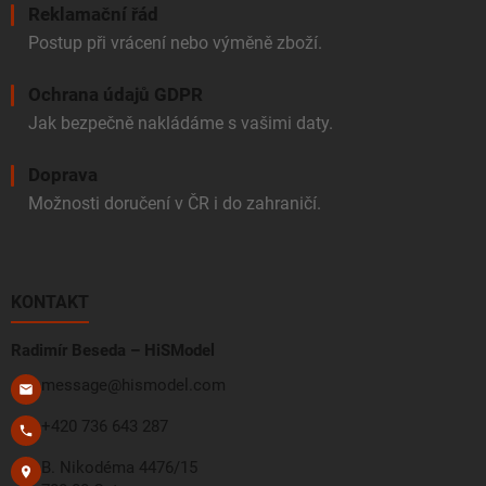
Reklamační řád
Postup při vrácení nebo výměně zboží.
Ochrana údajů GDPR
Jak bezpečně nakládáme s vašimi daty.
Doprava
Možnosti doručení v ČR i do zahraničí.
KONTAKT
Radimír Beseda – HiSModel
message@hismodel.com
+420 736 643 287
B. Nikodéma 4476/15