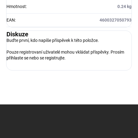
Hmotnost
:
0.24 kg
EAN
:
4600327050793
Diskuze
Buďte první, kdo napíše příspěvek k této položce.
Pouze registrovaní uživatelé mohou vkládat příspěvky. Prosím
přihlaste se
nebo se
registrujte
.
Z
á
p
a
t