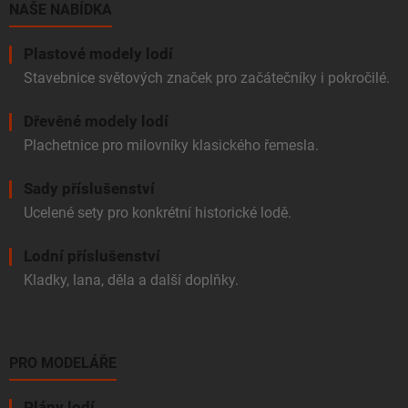
í
NAŠE NABÍDKA
Plastové modely lodí
Stavebnice světových značek pro začátečníky i pokročilé.
Dřevěné modely lodí
Plachetnice pro milovníky klasického řemesla.
Sady příslušenství
Ucelené sety pro konkrétní historické lodě.
Lodní příslušenství
Kladky, lana, děla a další doplňky.
PRO MODELÁŘE
Plány lodí