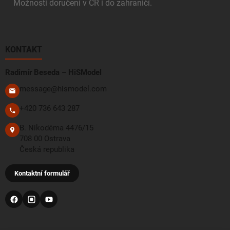
Možnosti doručení v ČR i do zahraničí.
KONTAKT
Radimír Beseda – HiSModel
message@hismodel.com
+420 736 643 287
B. Nikodéma 4476/15
708 00 Ostrava
Česká republika
Kontaktní formulář