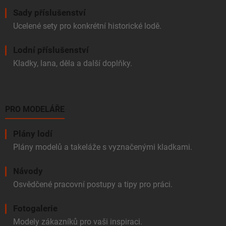
Sady příslušenství
Ucelené sety pro konkrétní historické lodě.
Lodní příslušenství
Kladky, lana, děla a další doplňky.
PRO MODELÁŘE
Plány lodí
Plány modelů a takeláže s vyznačenými kladkami.
Návody
Osvědčené pracovní postupy a tipy pro práci.
Fotogalerie
Modely zákazníků pro vaši inspiraci.