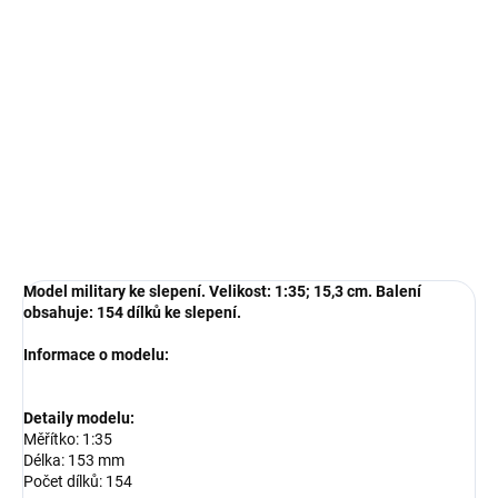
−
+
Přidat do košíku
Model military ke slepení. Velikost: 1:35; 15,3 cm. Balení obsahuje:
154 dílků ke slepení.
DETAILNÍ INFORMACE
ZEPTAT SE
HLÍDAT
Model military ke slepení. Velikost: 1:35; 15,3 cm. Balení
obsahuje: 154 dílků ke slepení.
Informace o modelu:
Detaily modelu:
Měřítko: 1:35
Délka: 153 mm
Počet dílků: 154