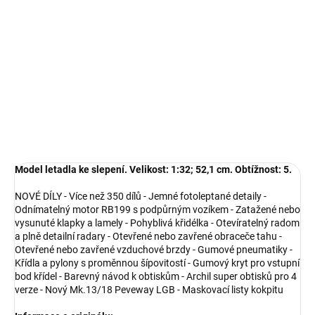
−
+
Přidat do košíku
Model letadla ke slepení. Velikost: 1:32; 52,1 cm.
DETAILNÍ INFORMACE
ZEPTAT SE
HLÍDAT
Model letadla ke slepení. Velikost: 1:32; 52,1 cm. Obtížnost: 5.
NOVÉ DÍLY - Více než 350 dílů - Jemné fotoleptané detaily -
Odnímatelný motor RB199 s podpůrným vozíkem - Zatažené nebo
vysunuté klapky a lamely - Pohyblivá křidélka - Otevíratelný radom
a plně detailní radary - Otevřené nebo zavřené obraceče tahu -
Otevřené nebo zavřené vzduchové brzdy - Gumové pneumatiky -
Křídla a pylony s proměnnou šípovitostí - Gumový kryt pro vstupní
bod křídel - Barevný návod k obtiskům - Archil super obtisků pro 4
verze - Nový Mk.13/18 Peveway LGB - Maskovací listy kokpitu