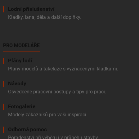
Lodní příslušenství
Kladky, lana, děla a další doplňky.
PRO MODELÁŘE
Plány lodí
Plány modelů a takeláže s vyznačenými kladkami.
Návody
Osvědčené pracovní postupy a tipy pro práci.
Fotogalerie
Modely zákazníků pro vaši inspiraci.
Odborná pomoc
Poradenství při výběru i v průběhu stavby.