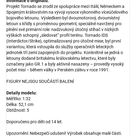
Informace o originálu:
Projekt Tornado se zrodil ze spolupráce mezi Itálií, Německem a
Spojeným královstvím na vývoji vysoce výkonného víceúčelového
bojového letounu. Výsledkem byl dvoumotorový, dvoumístný
letoun s křídly s proměnnou geometrií, speciálně navržený pro
plnění své primární role: nadzvukový útočný stíhač v nízkých
výškách schopný „sledovat“ profil terénu. Tornado IDS
(Interdictor/Strike), optimalizovaný pro útočné mise, byl první
variantou, která vstoupila do služby operačních leteckých
jednotek tří zemí zapojených do projektu. Konkrétně se jedná o
letouny dodané britskému královskému letectvu, které byly
označeny jako GR.1 a byly aktivně nasazeny – provedly vysoký
počet misí – během války v Perském zálivu v roce 1991.
FIGURY NEJSOU SOUČÁSTÍ BALENÍ
Detaily modelu:
Měřítko: 1:32
Délka: 52,1 cm
Obtížnost: 5
Doporučeno pro děti od 14 let.
Upozornění: Nebezpečí udušení! Výrobek obsahuje malé části.