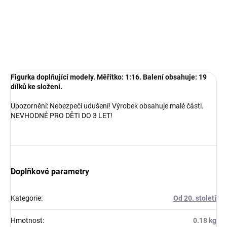
ke složení.
DETAILNÍ INFORMACE
ZEPTAT SE
HLÍDAT
Figurka doplňující modely. Měřítko: 1:16. Balení obsahuje: 19
dílků ke složení.
Upozornění: Nebezpečí udušení! Výrobek obsahuje malé části.
NEVHODNÉ PRO DĚTI DO 3 LET!
Doplňkové parametry
Kategorie
:
Od 20. století
Hmotnost
:
0.18 kg