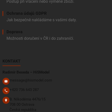
Postup při vrácení nebo výměně zboží.
Ochrana údajů GDPR
Jak bezpečně nakládáme s vašimi daty.
Doprava
Možnosti doručení v ČR i do zahraničí.
KONTAKT
Radimír Beseda – HiSModel
message@hismodel.com
+420 736 643 287
B. Nikodéma 4476/15
708 00 Ostrava
Česká republika