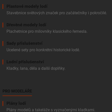
Plastové modely lodí
Stavebnice světových značek pro začátečníky i pokročilé.
Dřevěné modely lodí
Plachetnice pro milovníky klasického řemesla.
Sady příslušenství
Ucelené sety pro konkrétní historické lodě.
Lodní příslušenství
Kladky, lana, děla a další doplňky.
PRO MODELÁŘE
Plány lodí
Plány modelů a takeláže s vyznačenými kladkami.