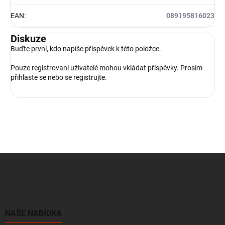
EAN
:
089195816023
Diskuze
Buďte první, kdo napíše příspěvek k této položce.
Pouze registrovaní uživatelé mohou vkládat příspěvky. Prosím
přihlaste se
nebo se
registrujte
.
Z
á
p
a
t
í
NAŠE NABÍDKA