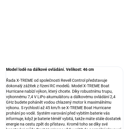
−
+
Přidat do košíku
Model lodě na dálkové ovládání. Velikost: 46 cm
DETAILNÍ INFORMACE
ZEPTAT SE
HLÍDAT
Model lodě na dálkové ovládání. Velikost: 46 cm
Řada X-TREME od společnosti Revell Control představuje
dokonalý zážitek z řízení RC modelů. Model X-TREME Boat
Hurricane nabízí výkon, který chcete. Díky robustnímu trupu,
výkonnému 7,4 V LiPo akumulátoru a dálkovému ovládání 2,4
GHz budete pohánět vodou chlazený motor k maximálnímu
výkonu. S rychlostí až 45 km/h se X-TREME Boat Hurricane
prohání po vodě. Systém varování před vybitím baterie vás
informuje, když je baterie téměř vybitá, takže máte stále dostatek
energie na cestu zpět do přístavu. Kromě toho se díky své