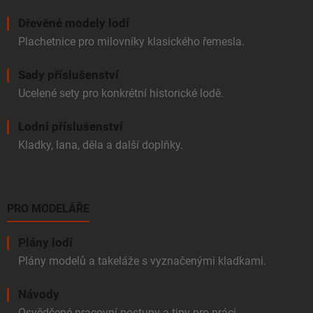
Dřevěné modely lodí
Plachetnice pro milovníky klasického řemesla.
Sady příslušenství
Ucelené sety pro konkrétní historické lodě.
Lodní příslušenství
Kladky, lana, děla a další doplňky.
PRO MODELÁŘE
Plány lodí
Plány modelů a takeláže s vyznačenými kladkami.
Návody
Osvědčené pracovní postupy a tipy pro práci.