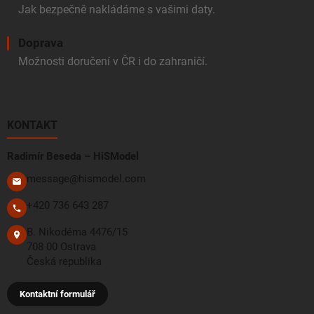
Jak bezpečně nakládáme s vašimi daty.
Doprava
Možnosti doručení v ČR i do zahraničí.
KONTAKT
Radimír Beseda – HiSModel
message@hismodel.com
+420 736 643 287
B. Nikodéma 4476/15
708 00 Ostrava
Česká republika
Kontaktní formulář