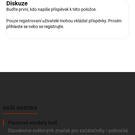
Diskuze
Buďte první, kdo napíše příspěvek k této položce.
Pouze registrovaní uživatelé mohou vkládat příspěvky. Prosím
přihlaste se
nebo se
registrujte
.
Z
á
p
a
t
í
NAŠE NABÍDKA
Plastové modely lodí
Stavebnice světových značek pro začátečníky i pokročilé.