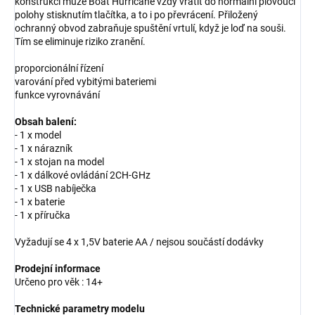
konstrukci může Boat Hurricane vždy vrátit do normální plovoucí
polohy stisknutím tlačítka, a to i po převrácení. Přiložený
ochranný obvod zabraňuje spuštění vrtulí, když je loď na souši.
Tím se eliminuje riziko zranění.
proporcionální řízení
varování před vybitými bateriemi
funkce vyrovnávání
Obsah balení:
- 1 x model
- 1 x nárazník
- 1 x stojan na model
- 1 x dálkové ovládání 2CH-GHz
- 1 x USB nabíječka
- 1 x baterie
- 1 x příručka
Vyžadují se 4 x 1,5V baterie AA / nejsou součástí dodávky
Prodejní informace
Určeno pro věk : 14+
Technické parametry modelu