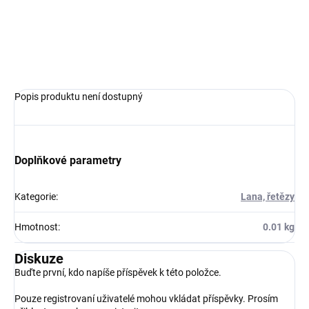
Lano přírodní barvy, průměro 1,0 mm, délky 20 m.
ZEPTAT SE
HLÍDAT
Popis produktu není dostupný
Doplňkové parametry
Kategorie
:
Lana, řetězy
Hmotnost
:
0.01 kg
Diskuze
Buďte první, kdo napíše příspěvek k této položce.
Pouze registrovaní uživatelé mohou vkládat příspěvky. Prosím