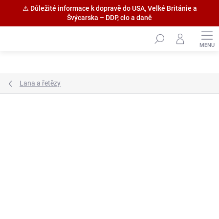
⚠️ Důležité informace k dopravě do USA, Velké Británie a
Švýcarska – DDP, clo a daně
Přejít
na
obsah
Lana a řetězy
Značka:
Amati S.p.a.