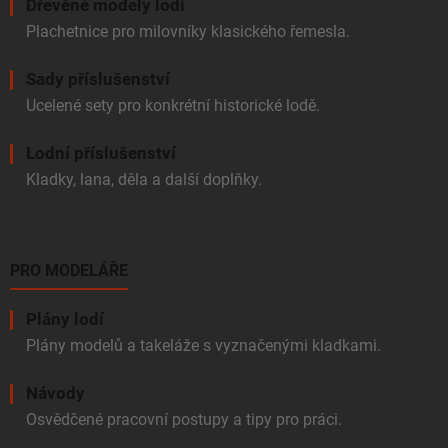
Dřevěné modely lodí
Plachetnice pro milovníky klasického řemesla.
Sady příslušenství
Ucelené sety pro konkrétní historické lodě.
Lodní příslušenství
Kladky, lana, děla a další doplňky.
PRO MODELÁŘE
Plány lodí
Plány modelů a takeláže s vyznačenými kladkami.
Návody
Osvědčené pracovní postupy a tipy pro práci.