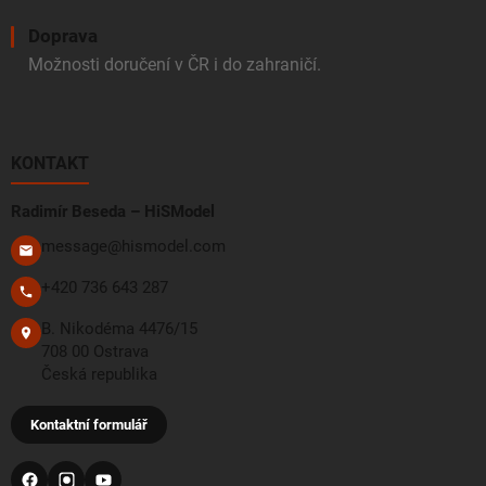
Doprava
Možnosti doručení v ČR i do zahraničí.
KONTAKT
Radimír Beseda – HiSModel
message@hismodel.com
+420 736 643 287
B. Nikodéma 4476/15
708 00 Ostrava
Česká republika
Kontaktní formulář