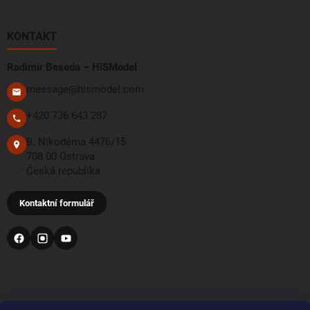
KONTAKT
Radimír Beseda – HiSModel
message@hismodel.com
+420 736 643 287
B. Nikodéma 4476/15
708 00 Ostrava
Česká republika
Kontaktní formulář