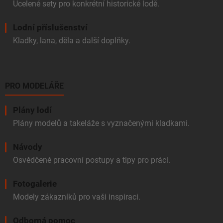
Ucelené sety pro konkrétní historické lodě.
Lodní příslušenství
Kladky, lana, děla a další doplňky.
PRO MODELÁŘE
Plány lodí
Plány modelů a takeláže s vyznačenými kladkami.
Návody
Osvědčené pracovní postupy a tipy pro práci.
Fotogalerie
Modely zákazníků pro vaši inspiraci.
Odborná pomoc