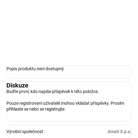
cena:
−
+
Přidat do košíku
Amati - Ozdobný kovový ornament velikost: vnější Ø 10 mm
ZEPTAT SE
HLÍDAT
Popis produktu není dostupný
Diskuze
Buďte první, kdo napíše příspěvek k této položce.
Pouze registrovaní uživatelé mohou vkládat příspěvky. Prosím
přihlaste se
nebo se
registrujte
.
Výrobní společnost
:
Amati S.p.a.