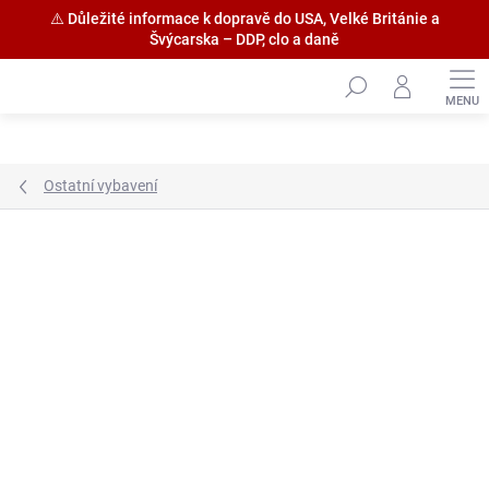
⚠️ Důležité informace k dopravě do USA, Velké Británie a
Švýcarska – DDP, clo a daně
Přejít
na
obsah
Ostatní vybavení
Značka:
Amati S.p.a.