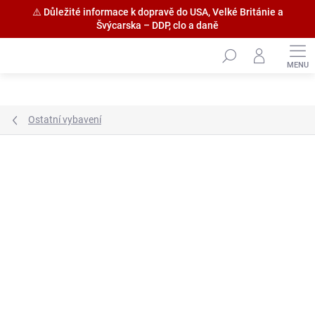
⚠️ Důležité informace k dopravě do USA, Velké Británie a
Švýcarska – DDP, clo a daně
Přejít
na
obsah
Ostatní vybavení
Značka:
Amati S.p.a.