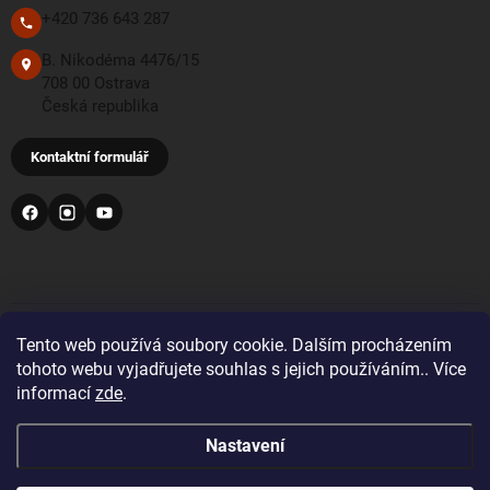
+420 736 643 287
B. Nikodéma 4476/15
708 00 Ostrava
Česká republika
Kontaktní formulář
PŘIJÍMÁME TYTO PLATEBNÍ METODY
Tento web používá soubory cookie. Dalším procházením
tohoto webu vyjadřujete souhlas s jejich používáním.. Více
informací
zde
.
Bankovní převod
Nastavení
Pro objednávky z Velké Británie a Švýcarska se prosím
před nákupem registrujte a přihlaste se správnou zemí