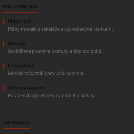
PRO MODELÁŘE
Plány lodí
Plány modelů a takeláže s vyznačenými kladkami.
Návody
Osvědčené pracovní postupy a tipy pro práci.
Fotogalerie
Modely zákazníků pro vaši inspiraci.
Odborná pomoc
Poradenství při výběru i v průběhu stavby.
INFORMACE