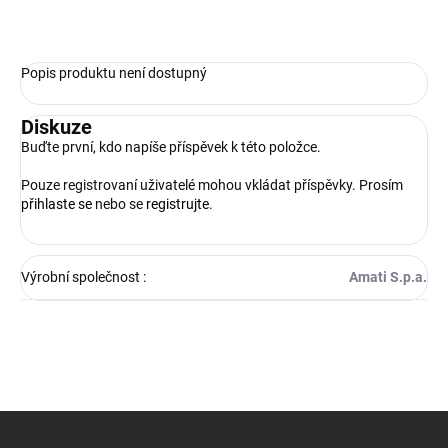
ZEPTAT SE
HLÍDAT
Popis produktu není dostupný
Diskuze
Buďte první, kdo napíše příspěvek k této položce.
Pouze registrovaní uživatelé mohou vkládat příspěvky. Prosím
přihlaste se
nebo se
registrujte
.
Výrobní společnost
:
Amati S.p.a.
Z
á