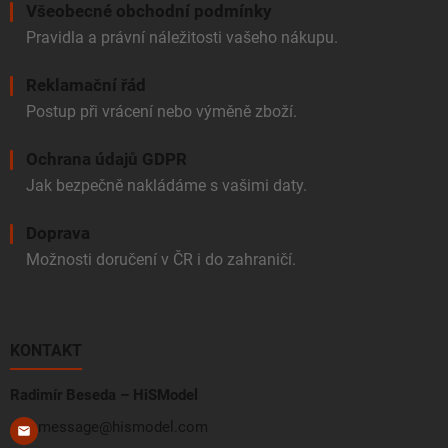
Všeobecné obchodní podmínky
Pravidla a právní náležitosti vašeho nákupu.
Reklamační řád
Postup při vrácení nebo výměně zboží.
Ochrana údajů GDPR
Jak bezpečně nakládáme s vašimi daty.
Doprava
Možnosti doručení v ČR i do zahraničí.
KONTAKT
Radimír Beseda – HiSModel
message@hismodel.com