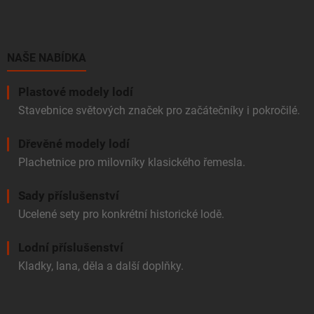
p
a
t
í
NAŠE NABÍDKA
Plastové modely lodí
Stavebnice světových značek pro začátečníky i pokročilé.
Dřevěné modely lodí
Plachetnice pro milovníky klasického řemesla.
Sady příslušenství
Ucelené sety pro konkrétní historické lodě.
Lodní příslušenství
Kladky, lana, děla a další doplňky.