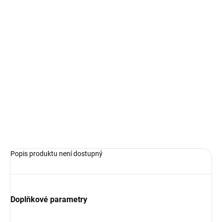
Kovové dělo typu Falconet
Skutečná délka:
Měřítko:
Délka:
30 mm
Max průměr:
Výrobce:
Amati
Doporučená lafeta:
ZEPTAT SE
HLÍDAT
Popis produktu není dostupný
Doplňkové parametry