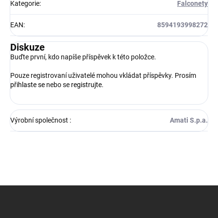
Kategorie
:
Falconety
EAN
:
8594193998272
Diskuze
Buďte první, kdo napíše příspěvek k této položce.
Pouze registrovaní uživatelé mohou vkládat příspěvky. Prosím
přihlaste se
nebo se
registrujte
.
Výrobní společnost
:
Amati S.p.a.
Z
á
p