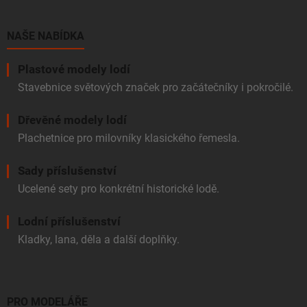
a
t
í
NAŠE NABÍDKA
Plastové modely lodí
Stavebnice světových značek pro začátečníky i pokročilé.
Dřevěné modely lodí
Plachetnice pro milovníky klasického řemesla.
Sady příslušenství
Ucelené sety pro konkrétní historické lodě.
Lodní příslušenství
Kladky, lana, děla a další doplňky.
PRO MODELÁŘE