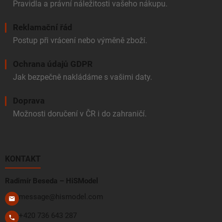
Pravidla a právní náležitosti vašeho nákupu.
Reklamační řád
Postup při vrácení nebo výměně zboží.
Ochrana údajů GDPR
Jak bezpečně nakládáme s vašimi daty.
Doprava
Možnosti doručení v ČR i do zahraničí.
KONTAKT
Radimír Beseda – HiSModel
message@hismodel.com
+420 736 643 287