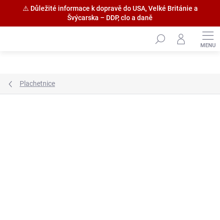
⚠️ Důležité informace k dopravě do USA, Velké Británie a
Švýcarska – DDP, clo a daně
Přejít
na
obsah
Plachetnice
Značka:
Billing Boats