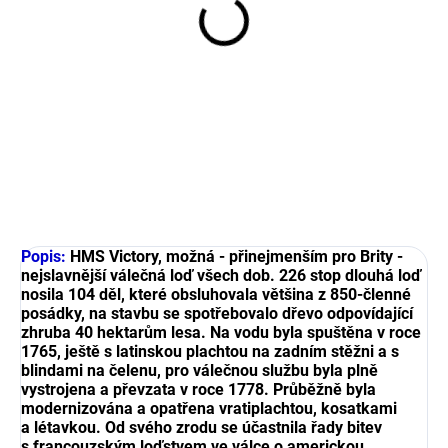
Victory 1:75, Bylling
Boats - sada vlajek
210 Kč
173,60 Kč bez DPH
Do košíku
Popis:
HMS Victory, možná - přinejmenším pro Brity -
nejslavnější válečná loď všech dob. 226 stop dlouhá loď
nosila 104 děl, které obsluhovala většina z 850-členné
posádky, na stavbu se spotřebovalo dřevo odpovídající
zhruba 40 hektarům lesa. Na vodu byla spuštěna v roce
1765, ještě s latinskou plachtou na zadním stěžni a s
blindami na čelenu, pro válečnou službu byla plně
vystrojena a převzata v roce 1778. Průběžně byla
modernizována a opatřena vratiplachtou, kosatkami
a létavkou. Od svého zrodu se účastnila řady bitev
s francouzským loďstvem ve válce o americkou