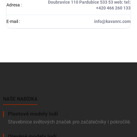
Doubravice 110 Pardubice 533 53 web: tel:
Adresa
:
+420 466 260 133
E-mail
:
info@kavanrc.com
Z
á
p
a
t
í
NAŠE NABÍDKA
Plastové modely lodí
Stavebnice světových značek pro začátečníky i pokročilé.
Dřevěné modely lodí