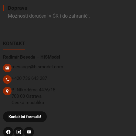
Doprava
Možnosti doručení v ČR i do zahraničí.
KONTAKT
Radimír Beseda – HiSModel
message@hismodel.com
+420 736 643 287
B. Nikodéma 4476/15
708 00 Ostrava
Česká republika
Kontaktní formulář