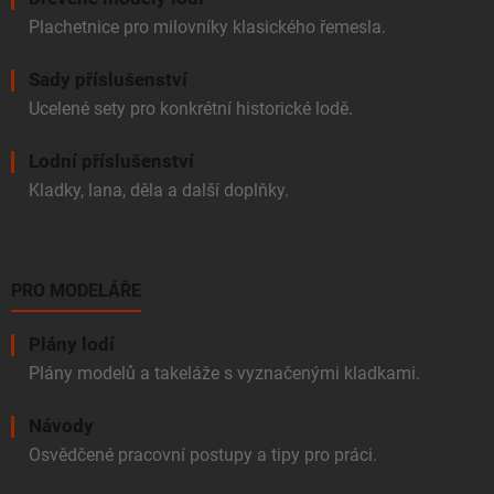
Plachetnice pro milovníky klasického řemesla.
Sady příslušenství
Ucelené sety pro konkrétní historické lodě.
Lodní příslušenství
Kladky, lana, děla a další doplňky.
PRO MODELÁŘE
Plány lodí
Plány modelů a takeláže s vyznačenými kladkami.
Návody
Osvědčené pracovní postupy a tipy pro práci.