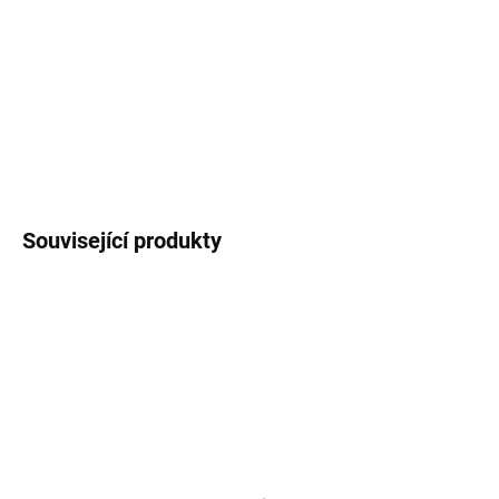
Výrobce:
Billing Boats
Velikost:
1:75
Popis a plány modelu, historie lodi, nabídka příslušenství
a další informace v podrobném popisu.
DETAILNÍ INFORMACE
ZEPTAT SE
HLÍDAT
Související produkty
SKLADEM
(5 KS)