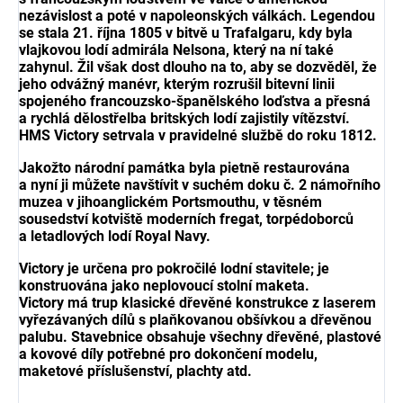
nezávislost a poté v napoleonských válkách. Legendou
se stala 21. října 1805 v bitvě u Trafalgaru, kdy byla
vlajkovou lodí admirála Nelsona, který na ní také
zahynul. Žil však dost dlouho na to, aby se dozvěděl, že
jeho odvážný manévr, kterým rozrušil bitevní linii
spojeného francouzsko-španělského loďstva a přesná
a rychlá dělostřelba britských lodí zajistily vítězství.
HMS Victory setrvala v pravidelné službě do roku 1812.
Jakožto národní památka byla pietně restaurována
a nyní ji můžete navštívit v suchém doku č. 2 námořního
muzea v jihoanglickém Portsmouthu, v těsném
sousedství kotviště moderních fregat, torpédoborců
a letadlových lodí Royal Navy.
Victory je určena pro pokročilé lodní stavitele; je
konstruována jako neplovoucí stolní maketa.
Victory má trup klasické dřevěné konstrukce z laserem
vyřezávaných dílů s plaňkovanou obšívkou a dřevěnou
palubu. Stavebnice obsahuje všechny dřevěné, plastové
a kovové díly potřebné pro dokončení modelu,
maketové příslušenství, plachty atd.