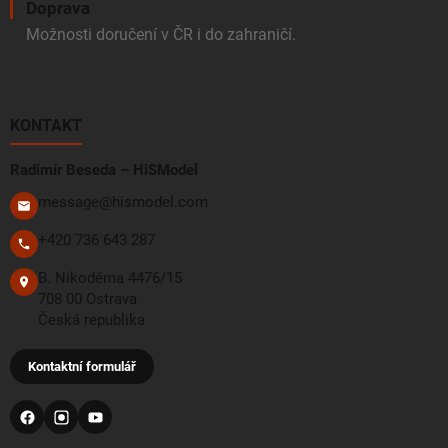
Doprava
Možnosti doručení v ČR i do zahraničí.
KONTAKT
Radimír Beseda – HiSModel
message@hismodel.com
+420 736 643 287
B. Nikodéma 4476/15
708 00 Ostrava
Česká republika
Kontaktní formulář