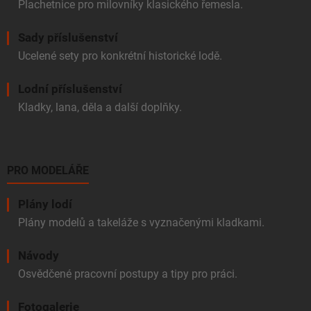
Plachetnice pro milovníky klasického řemesla.
Sady příslušenství
Ucelené sety pro konkrétní historické lodě.
Lodní příslušenství
Kladky, lana, děla a další doplňky.
PRO MODELÁŘE
Plány lodí
Plány modelů a takeláže s vyznačenými kladkami.
Návody
Osvědčené pracovní postupy a tipy pro práci.
Fotogalerie