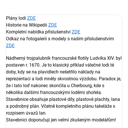
Plány lodi
ZDE
Historie na Wikipedii
ZDE
Kompletní nabídka příslušenství
ZDE
Odkaz na fotogalerii s modely s naším příslušenstvím
ZDE
Nádherný trojpalubník francouzské flotily Ludvíka XIV. byl
postaven r. 1670. Je to klasický příklad válečné lodi té
doby, kdy se na plavidlech nešetřilo náklady na
reprezentaci a lodi mněly skvostnou výzdobu. Paradox je,
že i tato loď nakonec skončila u Cherbourg, kde s
několika dalšími francouzskými loděmi shořela.
Stavebnice obsahuje plastové díly, plastové plachty, lana
a podrobný plán. Včetně kompletního plánu takeláže s
rozpisem úvazů lan.
Stavebnici doporučuji jen velmi zkušeným modelářům!