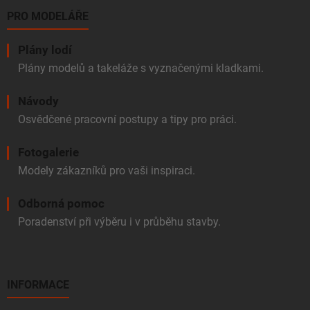
PRO MODELÁŘE
Plány lodí
Plány modelů a takeláže s vyznačenými kladkami.
Návody
Osvědčené pracovní postupy a tipy pro práci.
Fotogalerie
Modely zákazníků pro vaši inspiraci.
Odborná pomoc
Poradenství při výběru i v průběhu stavby.
INFORMACE