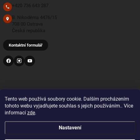
+420 736 643 287
B. Nikodéma 4476/15
708 00 Ostrava
Česká republika
Kontaktní formulář
PŘIJÍMÁME TYTO PLATEBNÍ METODY
Tento web používá soubory cookie. Dalším procházením
tohoto webu vyjadřujete souhlas s jejich používáním.. Více
informací
zde
.
Bankovní převod
Nastavení
Pro objednávky z Velké Británie a Švýcarska se prosím
před nákupem registrujte a přihlaste se správnou zemí