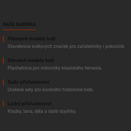
p
a
t
í
NAŠE NABÍDKA
Plastové modely lodí
Stavebnice světových značek pro začátečníky i pokročilé.
Dřevěné modely lodí
Plachetnice pro milovníky klasického řemesla.
Sady příslušenství
Ucelené sety pro konkrétní historické lodě.
Lodní příslušenství
Kladky, lana, děla a další doplňky.