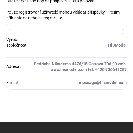
Buďte první, kdo napíše příspěvek k této položce.
Pouze registrovaní uživatelé mohou vkládat příspěvky. Prosím
přihlaste se
nebo se
registrujte
.
Výrobní
společnost
HiSModel
:
Bedřicha Nikodema 4476/15 Ostrava 708 00 web:
Adresa
:
www.hismodel.com tel: +420 736643287
E-mail
:
message@hismodel.com
Z
á