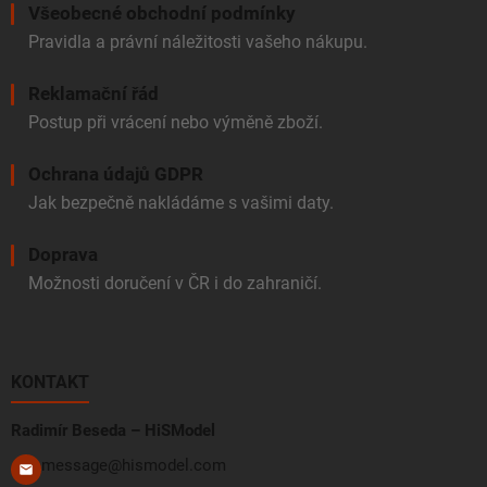
Všeobecné obchodní podmínky
Pravidla a právní náležitosti vašeho nákupu.
Reklamační řád
Postup při vrácení nebo výměně zboží.
Ochrana údajů GDPR
Jak bezpečně nakládáme s vašimi daty.
Doprava
Možnosti doručení v ČR i do zahraničí.
KONTAKT
Radimír Beseda – HiSModel
message@hismodel.com