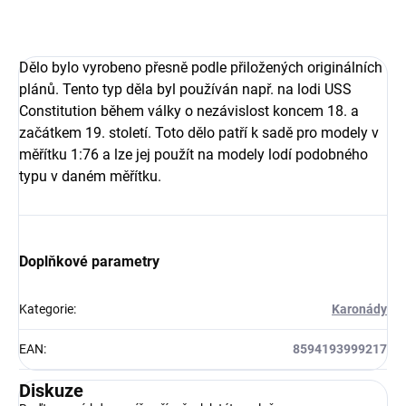
Dělo bylo vyrobeno přesně podle přiložených originálních
plánů. Tento typ děla byl používán např. na lodi USS
Constitution během války o nezávislost koncem 18. a
začátkem 19. století. Toto dělo patří k sadě pro modely v
měřítku 1:76 a lze jej použít na modely lodí
podobného
typu v daném měřítku.
Doplňkové parametry
Kategorie
:
Karonády
EAN
:
8594193999217
Diskuze