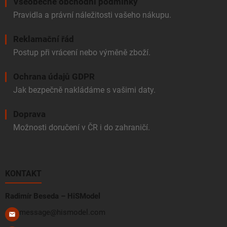
Všeobecné obchodní podmínky
Pravidla a právní náležitosti vašeho nákupu.
Reklamační řád
Postup při vrácení nebo výměně zboží.
Ochrana údajů GDPR
Jak bezpečně nakládáme s vašimi daty.
Doprava
Možnosti doručení v ČR i do zahraničí.
KONTAKT
Radimír Beseda – HiSModel
message@hismodel.com