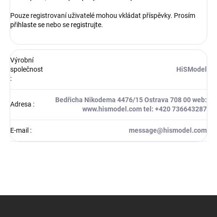
Pouze registrovaní uživatelé mohou vkládat příspěvky. Prosím
přihlaste se
nebo se
registrujte
.
Výrobní
společnost
HiSModel
:
Bedřicha Nikodema 4476/15 Ostrava 708 00 web:
Adresa
:
www.hismodel.com tel: +420 736643287
E-mail
:
message@hismodel.com
Z
á