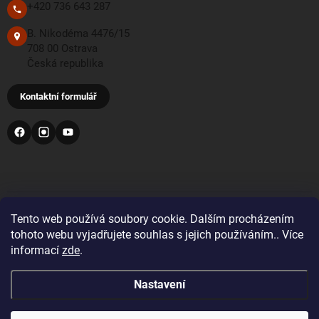
+420 736 643 287
B. Nikodéma 4476/15
708 00 Ostrava
Česká republika
Kontaktní formulář
PŘIJÍMÁME TYTO PLATEBNÍ METODY
Tento web používá soubory cookie. Dalším procházením
tohoto webu vyjadřujete souhlas s jejich používáním.. Více
informací
zde
.
Bankovní převod
Nastavení
Pro objednávky z Velké Británie a Švýcarska se prosím
před nákupem registrujte a přihlaste se správnou zemí
doručení. Zobrazí se vám tak správné DDP ceny včetně