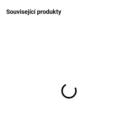
Související produkty
DOČASNĚ NEDOSTUPNÉ
Dělová lafeta - sada 2 ks
pro 12-pounder short - 7
´6" 1:100
82,50 Kč
68,20 Kč bez DPH
Do košíku