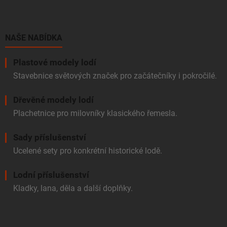
p
a
t
í
NAŠE NABÍDKA
Plastové modely lodí
Stavebnice světových značek pro začátečníky i pokročilé.
Dřevěné modely lodí
Plachetnice pro milovníky klasického řemesla.
Sady příslušenství
Ucelené sety pro konkrétní historické lodě.
Lodní příslušenství
Kladky, lana, děla a další doplňky.