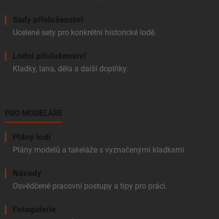
Sady příslušenství
Ucelené sety pro konkrétní historické lodě.
Lodní příslušenství
Kladky, lana, děla a další doplňky.
PRO MODELÁŘE
Plány lodí
Plány modelů a takeláže s vyznačenými kladkami.
Návody
Osvědčené pracovní postupy a tipy pro práci.
Fotogalerie