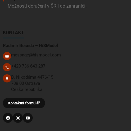
Možnosti doručení v ČR i do zahraničí.
KONTAKT
Radimír Beseda – HiSModel
message@hismodel.com
+420 736 643 287
B. Nikodéma 4476/15
708 00 Ostrava
Česká republika
Kontaktní formulář