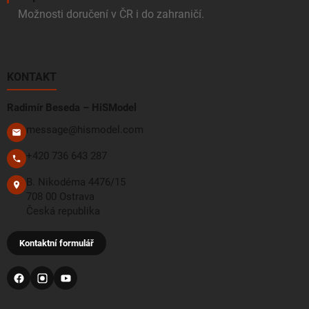
Možnosti doručení v ČR i do zahraničí.
KONTAKT
Radimír Beseda – HiSModel
message@hismodel.com
+420 736 643 287
B. Nikodéma 4476/15
708 00 Ostrava
Česká republika
Kontaktní formulář