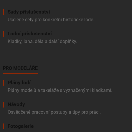
Sady příslušenství
Ucelené sety pro konkrétní historické lodě.
Lodní příslušenství
Kladky, lana, děla a další doplňky.
PRO MODELÁŘE
Plány lodí
Plány modelů a takeláže s vyznačenými kladkami.
Návody
Osvědčené pracovní postupy a tipy pro práci.
Fotogalerie