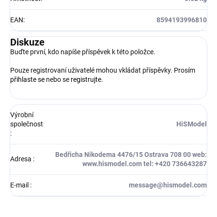
EAN
:
8594193996810
Diskuze
Buďte první, kdo napíše příspěvek k této položce.
Pouze registrovaní uživatelé mohou vkládat příspěvky. Prosím
přihlaste se
nebo se
registrujte
.
Výrobní
společnost
HiSModel
:
Bedřicha Nikodema 4476/15 Ostrava 708 00 web:
Adresa
:
www.hismodel.com tel: +420 736643287
E-mail
:
message@hismodel.com