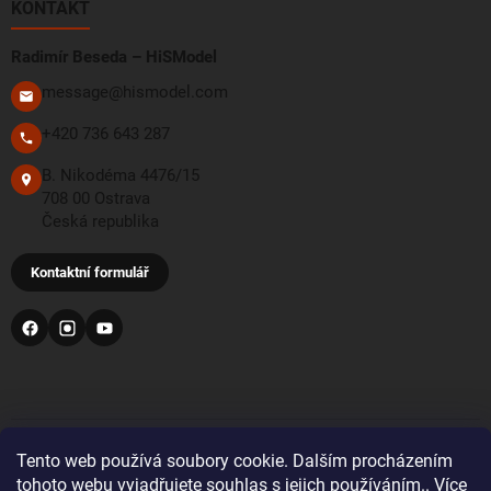
KONTAKT
Radimír Beseda – HiSModel
message@hismodel.com
+420 736 643 287
B. Nikodéma 4476/15
708 00 Ostrava
Česká republika
Kontaktní formulář
PŘIJÍMÁME TYTO PLATEBNÍ METODY
Tento web používá soubory cookie. Dalším procházením
tohoto webu vyjadřujete souhlas s jejich používáním.. Více