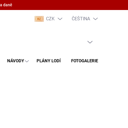
 a daně
CZK
ČEŠTINA
PRÁZDNÝ KOŠÍK
NÁKUPNÍ
KOŠÍK
NÁVODY
PLÁNY LODÍ
FOTOGALERIE
KONTAKT