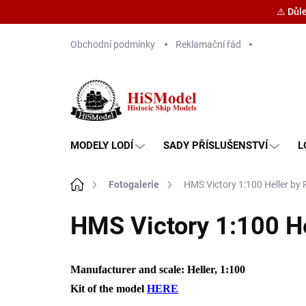
⚠️ Důl
Přejít
Obchodní podmínky
Reklamační řád
na
obsah
MODELY LODÍ
SADY PŘÍSLUŠENSTVÍ
L
Domů
Fotogalerie
HMS Victory 1:100 Heller by 
HMS Victory 1:100 He
Manufacturer and scale: Heller, 1:100
Kit of the model
HERE