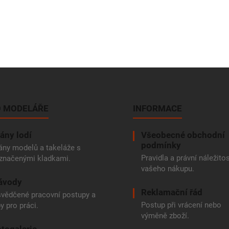
 MODELÁŘE
INFORMACE
ány lodí
Všeobecné obchodní
podmínky
ány modelů a takeláže s
Pravidla a právní náležitos
značenými kladkami.
vašeho nákupu.
ávody
Reklamační řád
vědčené pracovní postupy a
Postup při vrácení nebo
py pro práci.
výměně zboží.