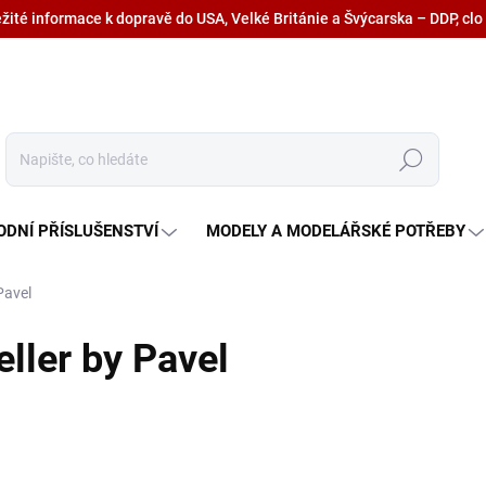
ežité informace k dopravě do USA, Velké Británie a Švýcarska – DDP, clo
Hledat
ODNÍ PŘÍSLUŠENSTVÍ
MODELY A MODELÁŘSKÉ POTŘEBY
Pavel
ller by Pavel