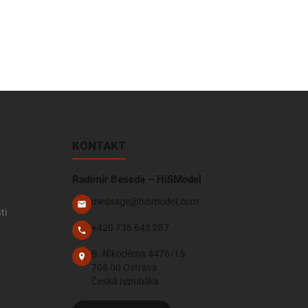
KONTAKT
Radimír Beseda – HiSModel
message@hismodel.com
ti
+420 736 643 287
B. Nikodéma 4476/15
708 00 Ostrava
Česká republika