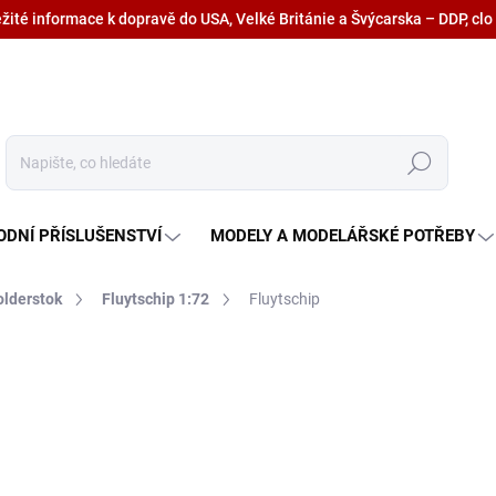
ežité informace k dopravě do USA, Velké Británie a Švýcarska – DDP, clo
Hledat
ODNÍ PŘÍSLUŠENSTVÍ
MODELY A MODELÁŘSKÉ POTŘEBY
olderstok
Fluytschip 1:72
Fluytschip
od
1 097 Kč
od
906,60 Kč
bez DPH