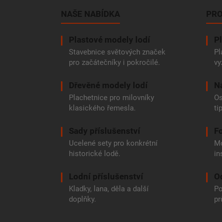
p
a
NAŠE NABÍDKA
PRO
t
í
Plastové modely lodí
Pl
Stavebnice světových značek
Pl
pro začátečníky i pokročilé.
vy
Dřevěné modely lodí
N
Plachetnice pro milovníky
Os
klasického řemesla.
ti
Sady příslušenství
Fo
Ucelené sety pro konkrétní
Mo
historické lodě.
in
Lodní příslušenství
O
Kladky, lana, děla a další
Po
doplňky.
pr