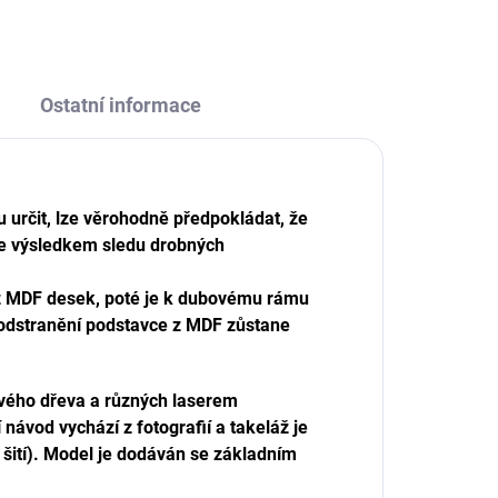
Ostatní informace
ou určit, lze věrohodně předpokládat, že
- je výsledkem sledu drobných
 z MDF desek, poté je k dubovému rámu
odstranění podstavce z MDF zůstane
ového dřeva a různých laserem
návod vychází z fotografií a takeláž je
šití). Model je dodáván se základním