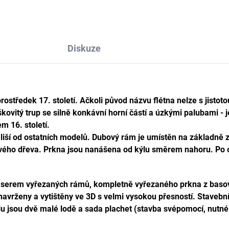
Diskuze
rostředek 17. století. Ačkoli původ názvu flétna nelze s jistot
ruškovitý trup se silně konkávní horní částí a úzkými palubami 
m 16. století.
liší od ostatních modelů. Dubový rám je umístěn na základně
vého dřeva. Prkna jsou nanášena od kýlu směrem nahoru. Po 
 laserem vyřezaných rámů, kompletně vyřezaného prkna z bas
vrženy a vytištěny ve 3D s velmi vysokou přesností. Stavební 
 jsou dvě malé lodě a sada plachet (stavba svépomocí, nutné 