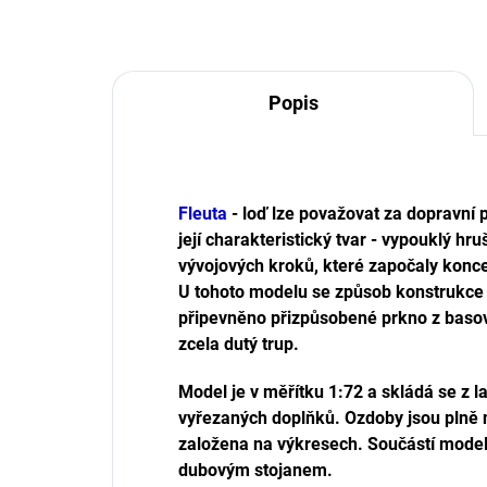
Popis
Fleuta
- loď lze považovat za dopravní p
její charakteristický tvar - vypouklý h
vývojových kroků, které započaly konce
U tohoto modelu se způsob konstrukce 
připevněno přizpůsobené prkno z baso
zcela dutý trup.
Model je v měřítku 1:72 a skládá se z
vyřezaných doplňků. Ozdoby jsou plně na
založena na výkresech. Součástí modelu
dubovým stojanem.