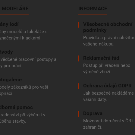
 MODELÁŘE
INFORMACE
ány lodí
Všeobecné obchodní
podmínky
ány modelů a takeláže s
Pravidla a právní náležitos
značenými kladkami.
vašeho nákupu.
ávody
Reklamační řád
vědčené pracovní postupy a
Postup při vrácení nebo
py pro práci.
výměně zboží.
togalerie
Ochrana údajů GDPR
dely zákazníků pro vaši
Jak bezpečně nakládáme
spiraci.
vašimi daty.
dborná pomoc
Doprava
radenství při výběru i v
Možnosti doručení v ČR i
ůběhu stavby.
zahraničí.