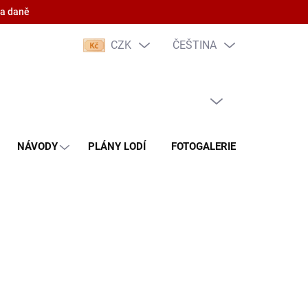
 a daně
CZK
ČEŠTINA
PRÁZDNÝ KOŠÍK
NÁKUPNÍ
KOŠÍK
NÁVODY
PLÁNY LODÍ
FOTOGALERIE
KONTAKT