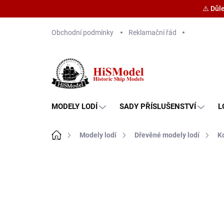
⚠️ Důl
Přejít
Obchodní podmínky
Reklamační řád
na
obsah
MODELY LODÍ
SADY PŘÍSLUŠENSTVÍ
L
Domů
Modely lodí
Dřevěné modely lodí
K
Značka:
Kolderstok