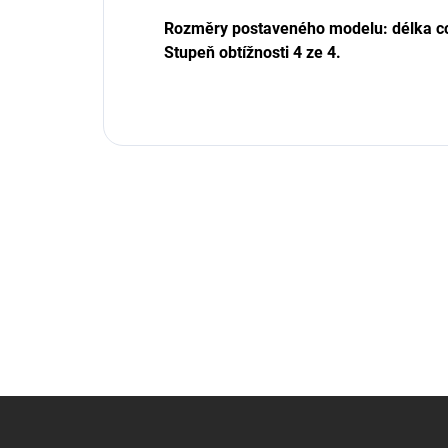
Rozměry postaveného modelu: délka cca
Stupeň obtížnosti 4 ze 4.
Z
á