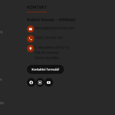
KONTAKT
Radimír Beseda – HiSModel
message@hismodel.com
ti
+420 736 643 287
B. Nikodéma 4476/15
708 00 Ostrava
Česká republika
Kontaktní formulář
 s
 do