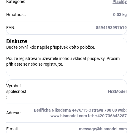
Kategorie
:
Plachty
Hmotnost
:
0.03 kg
EAN
:
8594193997619
Diskuze
Buďte první, kdo napíše příspěvek k této položce.
Pouze registrovaní uživatelé mohou vkládat příspěvky. Prosím
přihlaste se
nebo se
registrujte
.
Výrobní
společnost
HiSModel
:
Bedřicha Nikodema 4476/15 Ostrava 708 00 web:
Adresa
:
www.hismodel.com tel: +420 736643287
E-mail
:
message@hismodel.com