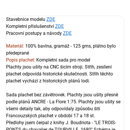
Stavebnice modelu
ZDE
Kompletní příslušenství
ZDE
Pracovní postupy a návody
ZDE
Materiál:
100% bavlna, gramáž - 125 gms, plátno bylo
předeprané
Popis plachet:
Kompletní sada pro model
Plachty jsou ušity na CNC šicím stroji. Střih, zesílení
plachet odpovídá historické skutečnosti. Střih těchto
plachet vychází z historických plánů lodi.
Sada plachet bez závětrovek. Plachty jsou ušity přesně
podle plánů ANCRE - La Flore 1:75. Plachty jsou ušity se
všemi detaily tak, aby odpovídaly způsobu šití
Francouzských plachet v období 17 a 18 st.
Předlohy jsem čerpal z knihy J. Boudriota - "LE TROIS-
PONTS du chavalier de TOURVILLE 1680" Schéma je