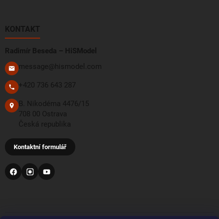
KONTAKT
Radimír Beseda – HiSModel
message@hismodel.com
+420 736 643 287
B. Nikodéma 4476/15
708 00 Ostrava
Česká republika
Kontaktní formulář