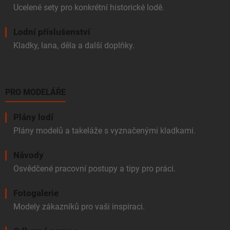
Ucelené sety pro konkrétní historické lodě.
Lodní příslušenství
Kladky, lana, děla a další doplňky.
PRO MODELÁŘE
Plány lodí
Plány modelů a takeláže s vyznačenými kladkami.
Návody
Osvědčené pracovní postupy a tipy pro práci.
Fotogalerie
Modely zákazníků pro vaši inspiraci.