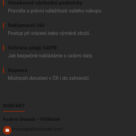
Všeobecné obchodní podmínky
Pravidla a právní náležitosti vašeho nákupu.
Reklamační řád
Postup při vrácení nebo výměně zboží.
Ochrana údajů GDPR
Jak bezpečně nakládáme s vašimi daty.
Doprava
Možnosti doručení v ČR i do zahraničí.
KONTAKT
Radimír Beseda – HiSModel
message@hismodel.com