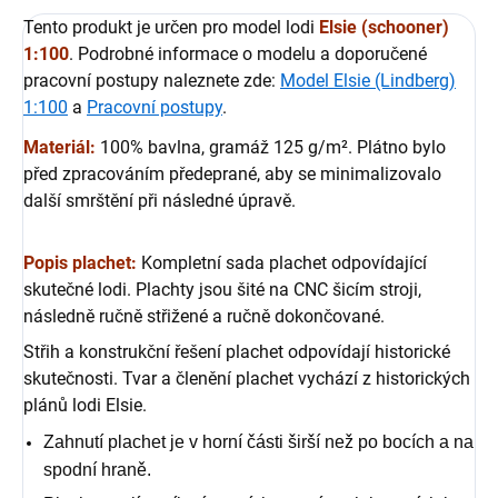
Tento produkt je určen pro model lodi
Elsie (schooner)
1:100
. Podrobné informace o modelu a doporučené
pracovní postupy naleznete zde:
Model Elsie (Lindberg)
1:100
a
Pracovní postupy
.
Materiál:
100% bavlna, gramáž 125 g/m². Plátno bylo
před zpracováním předeprané, aby se minimalizovalo
další smrštění při následné úpravě.
Popis plachet:
Kompletní sada plachet odpovídající
skutečné lodi. Plachty jsou šité na CNC šicím stroji,
následně ručně střižené a ručně dokončované.
Střih a konstrukční řešení plachet odpovídají historické
skutečnosti. Tvar a členění plachet vychází z historických
plánů lodi Elsie.
Zahnutí plachet je v horní části širší než po bocích a na
spodní hraně.