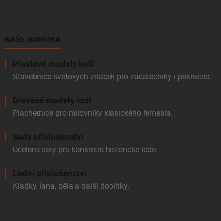
p
a
t
í
NAŠE NABÍDKA
Plastové modely lodí
Stavebnice světových značek pro začátečníky i pokročilé.
Dřevěné modely lodí
Plachetnice pro milovníky klasického řemesla.
Sady příslušenství
Ucelené sety pro konkrétní historické lodě.
Lodní příslušenství
Kladky, lana, děla a další doplňky.