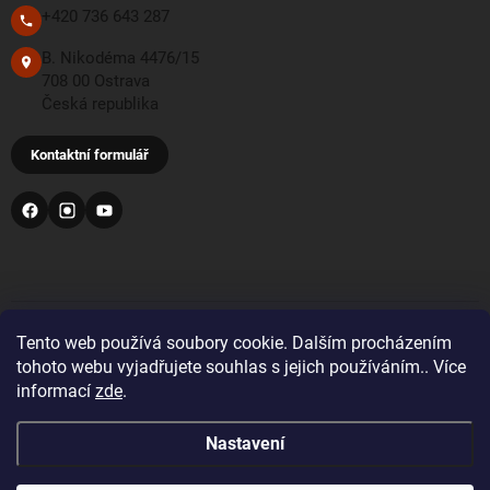
+420 736 643 287
B. Nikodéma 4476/15
708 00 Ostrava
Česká republika
Kontaktní formulář
PŘIJÍMÁME TYTO PLATEBNÍ METODY
Tento web používá soubory cookie. Dalším procházením
tohoto webu vyjadřujete souhlas s jejich používáním.. Více
informací
zde
.
Bankovní převod
Nastavení
Pro objednávky z Velké Británie a Švýcarska se prosím
před nákupem registrujte a přihlaste se správnou zemí
doručení. Zobrazí se vám tak správné DDP ceny včetně