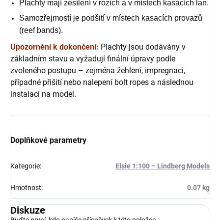
Plachty mají zesílení v rozích a v místech kasacích lan.
Samozřejmostí je podšití v místech kasacích provazů
(reef bands).
Upozornění k dokončení:
Plachty jsou dodávány v
základním stavu a vyžadují finální úpravy podle
zvoleného postupu – zejména žehlení, impregnaci,
případné přišití nebo nalepení bolt ropes a následnou
instalaci na model.
Doplňkové parametry
Kategorie
:
Elsie 1:100 – Lindberg Models
Hmotnost
:
0.07 kg
Diskuze