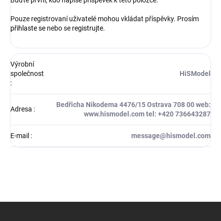
Buďte první, kdo napíše příspěvek k této položce.
Pouze registrovaní uživatelé mohou vkládat příspěvky. Prosím
přihlaste se
nebo se
registrujte
.
Výrobní
společnost
HiSModel
:
Bedřicha Nikodema 4476/15 Ostrava 708 00 web:
Adresa
:
www.hismodel.com tel: +420 736643287
E-mail
:
message@hismodel.com
Z
á