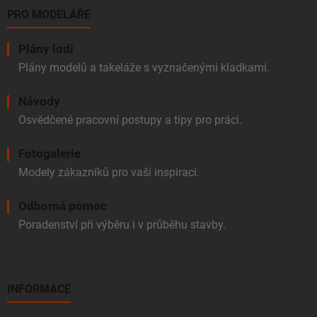
PRO MODELÁŘE
Plány lodí
Plány modelů a takeláže s vyznačenými kladkami.
Návody
Osvědčené pracovní postupy a tipy pro práci.
Fotogalerie
Modely zákazníků pro vaši inspiraci.
Odborná pomoc
Poradenství při výběru i v průběhu stavby.
INFORMACE