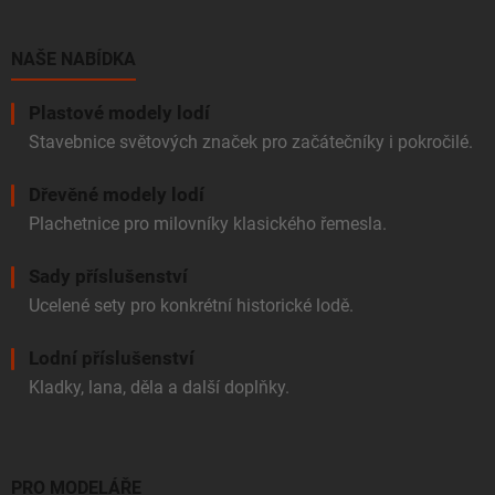
a
t
í
NAŠE NABÍDKA
Plastové modely lodí
Stavebnice světových značek pro začátečníky i pokročilé.
Dřevěné modely lodí
Plachetnice pro milovníky klasického řemesla.
Sady příslušenství
Ucelené sety pro konkrétní historické lodě.
Lodní příslušenství
Kladky, lana, děla a další doplňky.
PRO MODELÁŘE