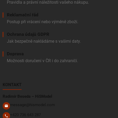
Pravidla a právní náležitosti vašeho nákupu.
Reklamační řád
Postup při vrácení nebo výměně zboží.
Ochrana údajů GDPR
Jak bezpečně nakládáme s vašimi daty.
Doprava
Možnosti doručení v ČR i do zahraničí.
KONTAKT
Radimír Beseda – HiSModel
message@hismodel.com
+420 736 643 287