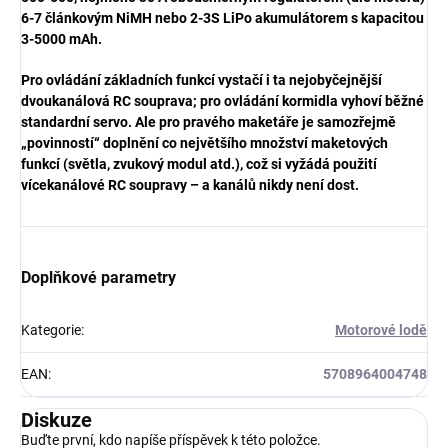
6-7 článkovým NiMH nebo 2-3S LiPo akumulátorem s kapacitou
3-5000 mAh.
Pro ovládání základních funkcí vystačí i ta nejobyčejnější
dvoukanálová RC souprava; pro ovládání kormidla vyhoví běžné
standardní servo. Ale pro pravého maketáře je samozřejmě
„povinností“ doplnění co největšího množství maketových
funkcí (světla, zvukový modul atd.), což si vyžádá použití
vícekanálové RC soupravy – a kanálů nikdy není dost.
Doplňkové parametry
Kategorie
:
Motorové lodě
EAN
:
5708964004748
Diskuze
Buďte první, kdo napíše příspěvek k této položce.