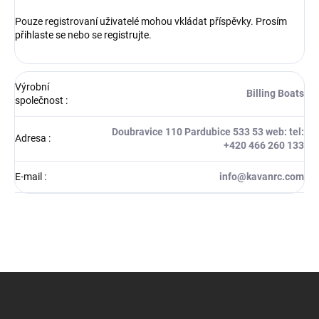
Pouze registrovaní uživatelé mohou vkládat příspěvky. Prosím
přihlaste se
nebo se
registrujte
.
Výrobní
Billing Boats
společnost
:
Doubravice 110 Pardubice 533 53 web: tel:
Adresa
:
+420 466 260 133
E-mail
:
info@kavanrc.com
Z
á
p