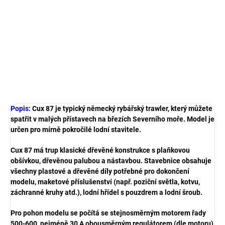
Výrobce:
Billing Boats
Velikost:
1:33
Popis a plány modelu, historie lodi, nabídka příslušenství
a další informace v podrobném popisu.
DETAILNÍ INFORMACE
ZEPTAT SE
HLÍDAT
Popis:
Cux 87 je typický německý rybářský trawler, který můžete
spatřit v malých přístavech na březích Severního moře. Model je
určen pro mírně pokročilé lodní stavitele.
Cux 87 má trup klasické dřevěné konstrukce s plaňkovou
obšívkou, dřevěnou palubou a nástavbou. Stavebnice obsahuje
všechny plastové a dřevěné díly potřebné pro dokončení
modelu, maketové příslušenství (např. poziční světla, kotvu,
záchranné kruhy atd.), lodní hřídel s pouzdrem a lodní šroub.
Pro pohon modelu se počítá se stejnosměrným motorem řady
500-600, nejméně 30 A obousměrným regulátorem (dle motoru)