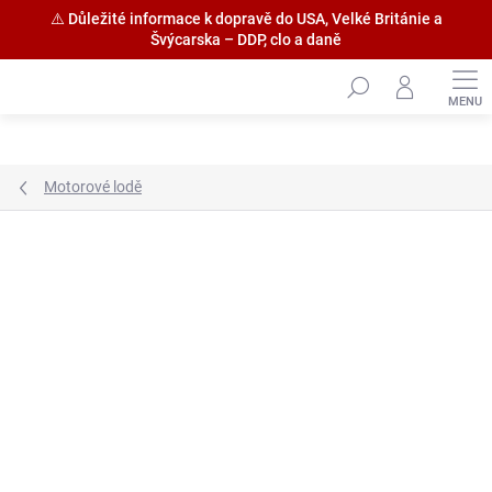
⚠️ Důležité informace k dopravě do USA, Velké Británie a
Švýcarska – DDP, clo a daně
Přejít
na
obsah
Motorové lodě
Značka:
Billing Boats