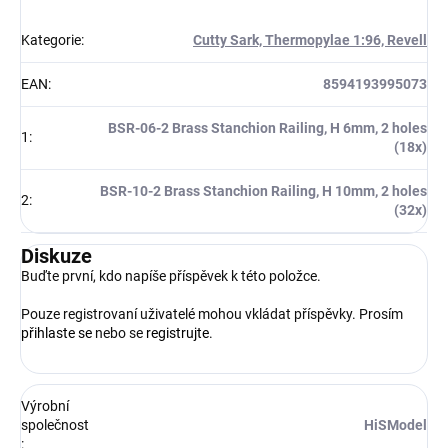
Kategorie
:
Cutty Sark, Thermopylae 1:96, Revell
EAN
:
8594193995073
BSR-06-2 Brass Stanchion Railing, H 6mm, 2 holes
1
:
(18x)
BSR-10-2 Brass Stanchion Railing, H 10mm, 2 holes
2
:
(32x)
Diskuze
Buďte první, kdo napíše příspěvek k této položce.
Pouze registrovaní uživatelé mohou vkládat příspěvky. Prosím
přihlaste se
nebo se
registrujte
.
Výrobní
společnost
HiSModel
: