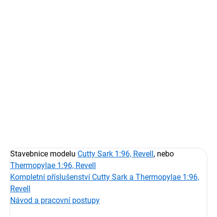
Měrná
DOČASNĚ NEDOSTUPNÉ
cena:
−
+
Přidat do košíku
Mosazné sloupky zábradlí pro modely lodí Cutty Sark a
Thermopylae 1:96, Revell
DETAILNÍ INFORMACE
ZEPTAT SE
HLÍDAT
Stavebnice modelu
Cutty Sark 1:96, Revell
, nebo
Thermopylae 1:96, Revell
Kompletní příslušenství Cutty Sark a Thermopylae 1:96,
Revell
Návod a pracovní postupy