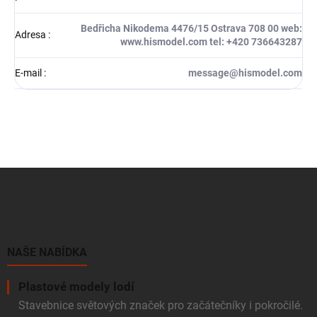
Bedřicha Nikodema 4476/15 Ostrava 708 00 web:
Adresa
:
www.hismodel.com tel: +420 736643287
E-mail
:
message@hismodel.com
Z
á
p
a
t
í
NAŠE NABÍDKA
Plastové modely lodí
Stavebnice světových značek pro začátečníky i pokročilé.