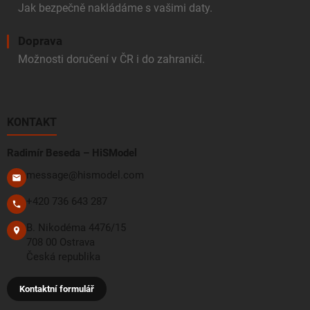
Jak bezpečně nakládáme s vašimi daty.
Doprava
Možnosti doručení v ČR i do zahraničí.
KONTAKT
Radimír Beseda – HiSModel
message@hismodel.com
+420 736 643 287
B. Nikodéma 4476/15
708 00 Ostrava
Česká republika
Kontaktní formulář