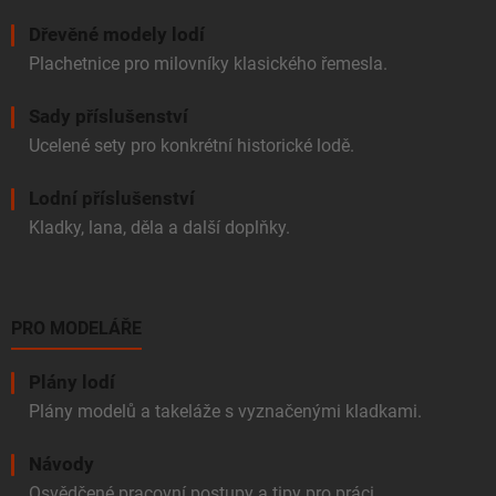
Dřevěné modely lodí
Plachetnice pro milovníky klasického řemesla.
Sady příslušenství
Ucelené sety pro konkrétní historické lodě.
Lodní příslušenství
Kladky, lana, děla a další doplňky.
PRO MODELÁŘE
Plány lodí
Plány modelů a takeláže s vyznačenými kladkami.
Návody
Osvědčené pracovní postupy a tipy pro práci.