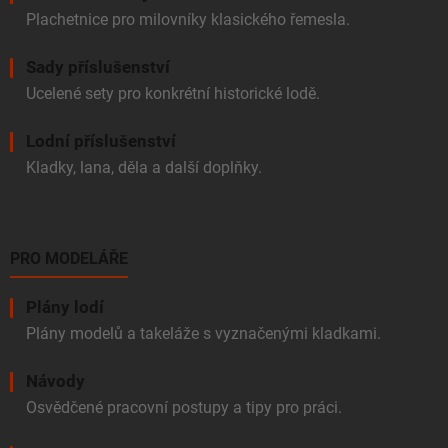
Plachetnice pro milovníky klasického řemesla.
Sady příslušenství
Ucelené sety pro konkrétní historické lodě.
Lodní příslušenství
Kladky, lana, děla a další doplňky.
PRO MODELÁŘE
Plány lodí
Plány modelů a takeláže s vyznačenými kladkami.
Návody
Osvědčené pracovní postupy a tipy pro práci.