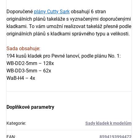
Doporučené
plány Cutty Sark
obsahují 6 stran
originálních plánů takeláže s vyznačenými doporučenými
kladkami. To vám umožní realizovat takeláž přesně podle
originálních plánů s kladkami správného typu a velikosti.
Sada obsahuje:
194 kusů kladek pro Pevné lanoví, podle plánu No. 1:
WB-DD2-5mm – 128x
WB-DD3-5mm – 62x
WaB-H4 – 4x
Doplňkové parametry
Kategorie
:
Sady kladek k modelům
EAN
:
8594193994472