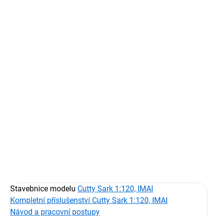
Měrná
SKLADEM
(21 KS)
cena:
−
+
Přidat do košíku
Sada ořechových kladek pevného lanoví pro model lodi.
Kladky pro model:
Cutty Sark, Thermopylae, Pedro Nunes
Výrobce modelu:
IMAI
Měřítko:
1:120
Počet kladek v sadě:
194
DETAILNÍ INFORMACE
ZEPTAT SE
HLÍDAT
Stavebnice modelu
Cutty Sark 1:120, IMAI
Kompletní příslušenství Cutty Sark 1:120, IMAI
Návod a pracovní postupy