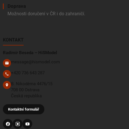
Doprava
Možnosti doručení v ČR i do zahraničí.
KONTAKT
Radimír Beseda – HiSModel
message@hismodel.com
+420 736 643 287
B. Nikodéma 4476/15
708 00 Ostrava
Česká republika
Kontaktní formulář