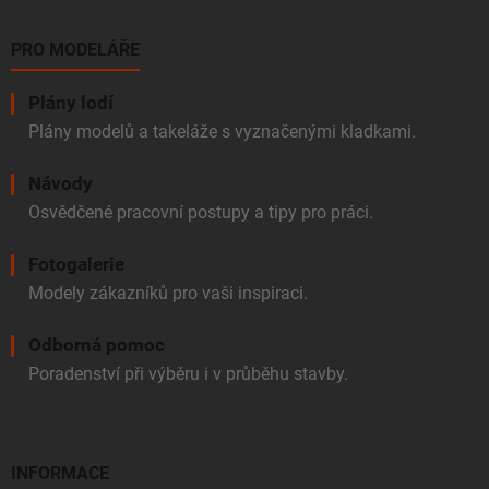
PRO MODELÁŘE
Plány lodí
Plány modelů a takeláže s vyznačenými kladkami.
Návody
Osvědčené pracovní postupy a tipy pro práci.
Fotogalerie
Modely zákazníků pro vaši inspiraci.
Odborná pomoc
Poradenství při výběru i v průběhu stavby.
INFORMACE