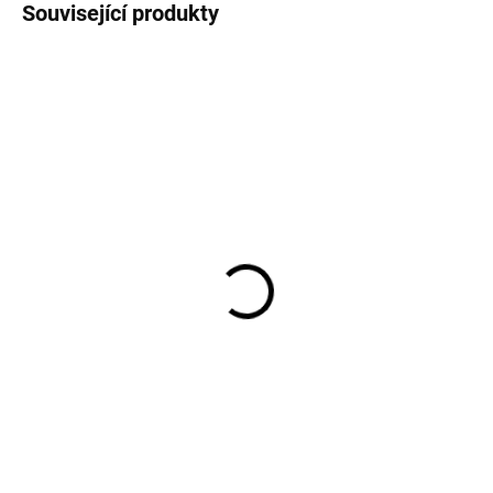
Související produkty
SKLADEM
(6 KS)
Constitution - sada lafet
pro děla na horní palubu
990 Kč
818,20 Kč bez DPH
Do košíku