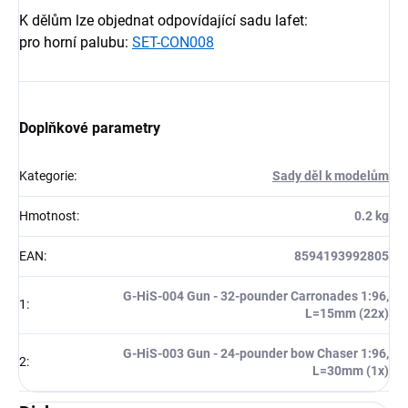
K dělům lze objednat odpovídající sadu lafet:
pro horní palubu:
SET-CON008
Doplňkové parametry
Kategorie
:
Sady děl k modelům
Hmotnost
:
0.2 kg
EAN
:
8594193992805
G-HiS-004 Gun - 32-pounder Carronades 1:96,
1
:
L=15mm (22x)
G-HiS-003 Gun - 24-pounder bow Chaser 1:96,
2
:
L=30mm (1x)