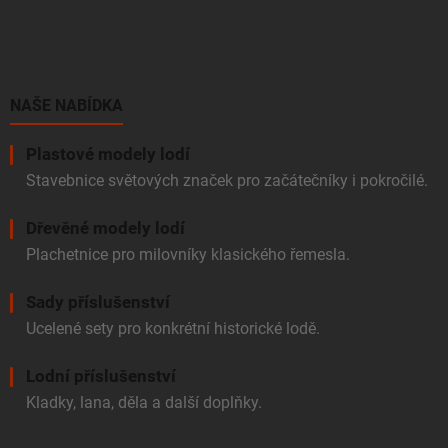
á
p
a
t
í
NAŠE NABÍDKA
Plastové modely lodí
Stavebnice světových značek pro začátečníky i pokročilé.
Dřevěné modely lodí
Plachetnice pro milovníky klasického řemesla.
Sady příslušenství
Ucelené sety pro konkrétní historické lodě.
Lodní příslušenství
Kladky, lana, děla a další doplňky.