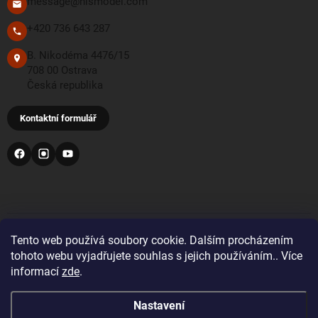
message@hismodel.com
+420 736 643 287
B. Nikodéma 4476/15
708 00 Ostrava
Česká republika
Kontaktní formulář
PŘIJÍMÁME TYTO PLATEBNÍ METODY
Tento web používá soubory cookie. Dalším procházením
tohoto webu vyjadřujete souhlas s jejich používáním.. Více
informací
zde
.
Bankovní převod
Nastavení
Pro objednávky z Velké Británie a Švýcarska se prosím