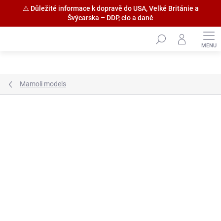
⚠️ Důležité informace k dopravě do USA, Velké Británie a
Švýcarska – DDP, clo a daně
Přejít
na
obsah
Mamoli models
Značka:
Mamoli