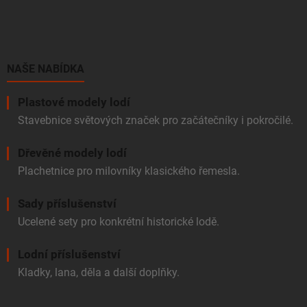
á
p
a
t
í
NAŠE NABÍDKA
Plastové modely lodí
Stavebnice světových značek pro začátečníky i pokročilé.
Dřevěné modely lodí
Plachetnice pro milovníky klasického řemesla.
Sady příslušenství
Ucelené sety pro konkrétní historické lodě.
Lodní příslušenství
Kladky, lana, děla a další doplňky.