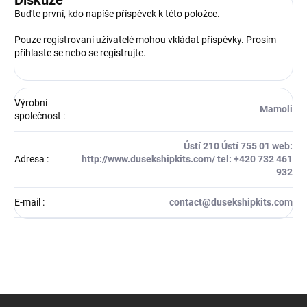
Diskuze
Buďte první, kdo napíše příspěvek k této položce.
Pouze registrovaní uživatelé mohou vkládat příspěvky. Prosím
přihlaste se
nebo se
registrujte
.
Výrobní
Mamoli
společnost
:
Ústí 210 Ústí 755 01 web:
Adresa
:
http://www.dusekshipkits.com/ tel: +420 732 461
932
E-mail
:
contact@dusekshipkits.com
Z