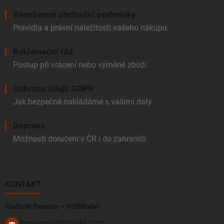
Všeobecné obchodní podmínky
Pravidla a právní náležitosti vašeho nákupu.
Reklamační řád
Postup při vrácení nebo výměně zboží.
Ochrana údajů GDPR
Jak bezpečně nakládáme s vašimi daty.
Doprava
Možnosti doručení v ČR i do zahraničí.
KONTAKT
Radimír Beseda – HiSModel
message@hismodel.com