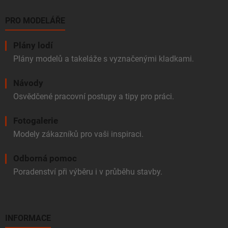
PRO MODELÁŘE
Plány lodí
Plány modelů a takeláže s vyznačenými kladkami.
Návody
Osvědčené pracovní postupy a tipy pro práci.
Fotogalerie
Modely zákazníků pro vaši inspiraci.
Odborná pomoc
Poradenství při výběru i v průběhu stavby.
INFORMACE