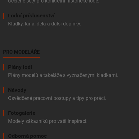
Ucelené sety pro konkrétní historické lodě.
Lodní příslušenství
Kladky, lana, děla a další doplňky.
PRO MODELÁŘE
Plány lodí
Plány modelů a takeláže s vyznačenými kladkami.
Návody
Osvědčené pracovní postupy a tipy pro práci.
Fotogalerie
Modely zákazníků pro vaši inspiraci.
Odborná pomoc