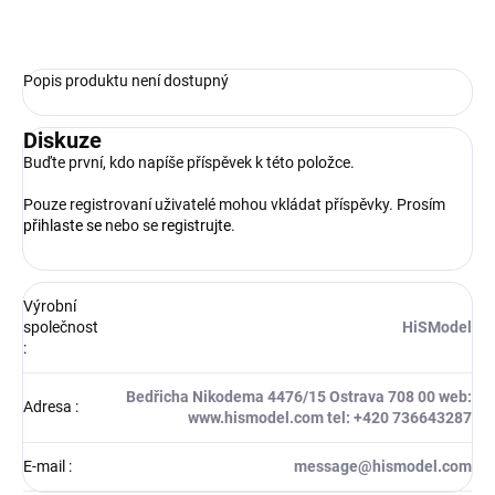
ZEPTAT SE
HLÍDAT
Popis produktu není dostupný
Diskuze
Buďte první, kdo napíše příspěvek k této položce.
Pouze registrovaní uživatelé mohou vkládat příspěvky. Prosím
přihlaste se
nebo se
registrujte
.
Výrobní
společnost
HiSModel
:
Bedřicha Nikodema 4476/15 Ostrava 708 00 web:
Adresa
:
www.hismodel.com tel: +420 736643287
E-mail
:
message@hismodel.com