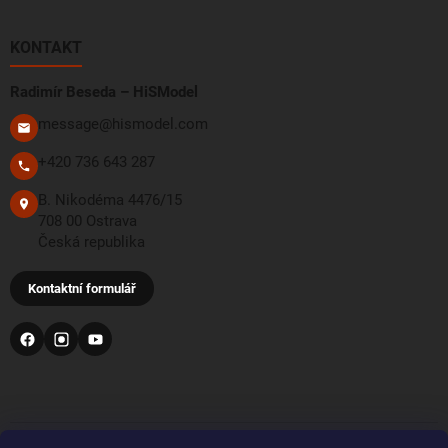
KONTAKT
Radimír Beseda – HiSModel
message@hismodel.com
+420 736 643 287
B. Nikodéma 4476/15
708 00 Ostrava
Česká republika
Kontaktní formulář