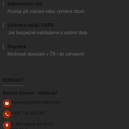
Reklamační řád
Postup při vrácení nebo výměně zboží.
Ochrana údajů GDPR
Jak bezpečně nakládáme s vašimi daty.
Doprava
Možnosti doručení v ČR i do zahraničí.
KONTAKT
Radimír Beseda – HiSModel
message@hismodel.com
+420 736 643 287
B. Nikodéma 4476/15