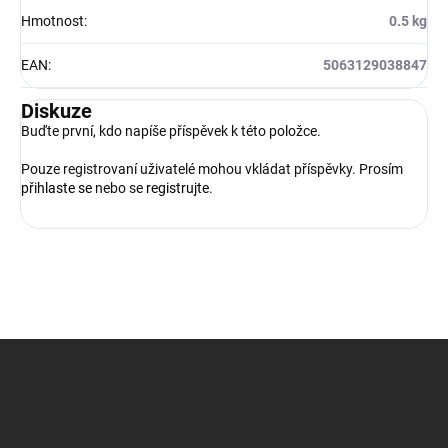
Hmotnost
:
0.5 kg
EAN
:
5063129038847
Diskuze
Buďte první, kdo napíše příspěvek k této položce.
Pouze registrovaní uživatelé mohou vkládat příspěvky. Prosím
přihlaste se
nebo se
registrujte
.
Z
á
p
a
t