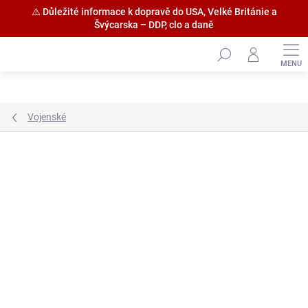
⚠️ Důležité informace k dopravě do USA, Velké Británie a
Švýcarska – DDP, clo a daně
Přejít
na
obsah
Vojenské