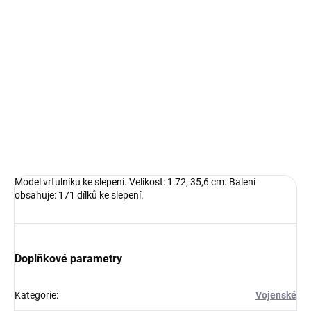
−
+
Přidat do košíku
Model vrtulníku ke slepení. Velikost: 1:72; 35,6 cm.Balení obsahuje:
171 dílků ke slepení.
DETAILNÍ INFORMACE
ZEPTAT SE
HLÍDAT
Model vrtulníku ke slepení. Velikost: 1:72; 35,6 cm. Balení
obsahuje: 171 dílků ke slepení.
Doplňkové parametry
Kategorie
:
Vojenské