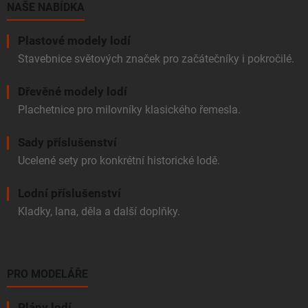
í
NAŠE NABÍDKA
Plastové modely lodí
Stavebnice světových značek pro začátečníky i pokročilé.
Dřevěné modely lodí
Plachetnice pro milovníky klasického řemesla.
Sady příslušenství
Ucelené sety pro konkrétní historické lodě.
Lodní příslušenství
Kladky, lana, děla a další doplňky.
PRO MODELÁŘE
Plány lodí