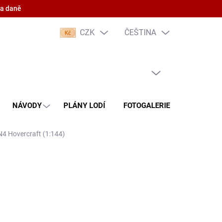
 a daně
CZK
ČEŠTINA
PRÁZDNÝ KOŠÍK
NÁKUPNÍ
KOŠÍK
NÁVODY
PLÁNY LODÍ
FOTOGALERIE
KONTAKT
N4 Hovercraft (1:144)
(5 KS)