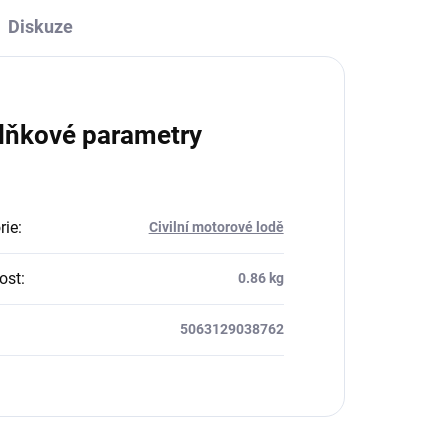
Diskuze
lňkové parametry
rie
:
Civilní motorové lodě
ost
:
0.86 kg
5063129038762