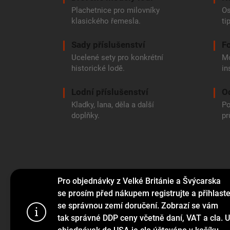
Plachetnice pro milovníky
Os
klasického řemesla.
ti
Sady příslušenství
Fo
Ucelené sety pro konkrétní
Mo
historické lodě.
in
Lodní příslušenství
O
Kladky, lana, děla a další
Po
doplňky.
pr
Pro objednávky z Velké Británie a Švýcarska
se prosím před nákupem registrujte a přihlast
se správnou zemí doručení. Zobrazí se vám
Tento web p
tak správné DDP ceny včetně daní, VAT a cla. U
webu vyjadřu