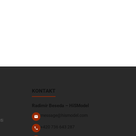
KONTAKT
Radimír Beseda – HiSModel
message@hismodel.com
ti
+420 736 643 287