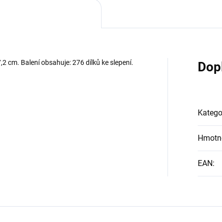
,2 cm. Balení obsahuje: 276 dílků ke slepení.
Dop
Katego
Hmotn
EAN
: