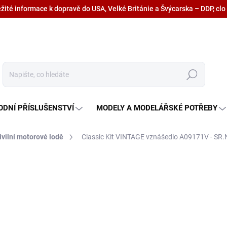
ežité informace k dopravě do USA, Velké Británie a Švýcarska – DDP, clo
Hledat
ODNÍ PŘÍSLUŠENSTVÍ
MODELY A MODELÁŘSKÉ POTŘEBY
ivilní motorové lodě
Classic Kit VINTAGE vznášedlo A09171V - SR.
1 060 Kč
876 Kč bez DPH
Měrná
SKLADEM U DODAVATELE
cena: