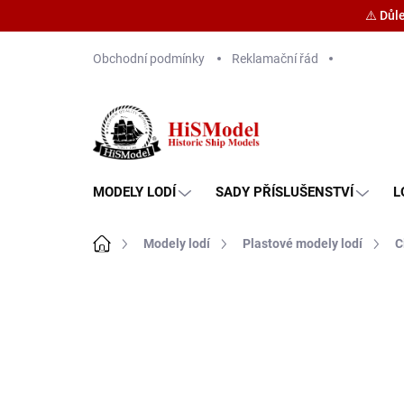
⚠️ Důl
Přejít
Obchodní podmínky
Reklamační řád
na
obsah
MODELY LODÍ
SADY PŘÍSLUŠENSTVÍ
L
Domů
Modely lodí
Plastové modely lodí
C