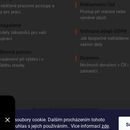
Reklamační řád
vědčené pracovní postupy a
Postup při vrácení nebo
py pro práci.
výměně zboží.
togalerie
Ochrana údajů GDPR
dely zákazníků pro vaši
Jak bezpečně nakládáme
spiraci.
vašimi daty.
dborná pomoc
Doprava
radenství při výběru i v
Možnosti doručení v ČR i
ůběhu stavby.
zahraničí.
e
PŘIJÍMÁME TYTO PLATEBNÍ METODY
oužívá soubory cookie. Dalším procházením tohoto
Bankovní přev
S
jete souhlas s jejich používáním.. Více informací
zde
.