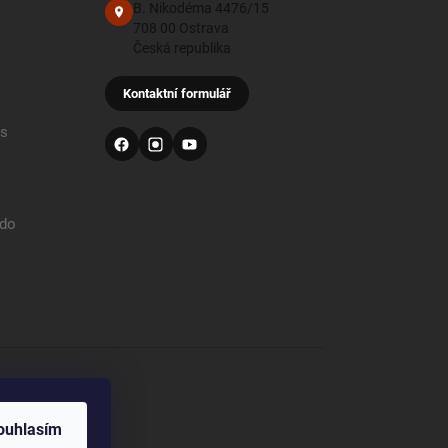
B. Nikodéma 4476/15
708 00 Ostrava
Česká republika
Kontaktní formulář
 s
 do
od
ouhlasím