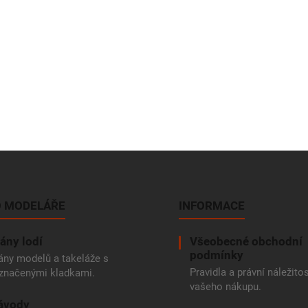
 MODELÁŘE
INFORMACE
ány lodí
Všeobecné obchodní
podmínky
ány modelů a takeláže s
Pravidla a právní náležitos
značenými kladkami.
vašeho nákupu.
ávody