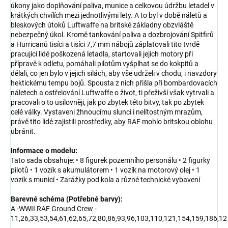
úkony jako doplňování paliva, munice a celkovou údržbu letadel v
krátkých chvílích mezi jednotlivými lety. A to byl v době náletů a
bleskových útoků Luftwaffe na britské základny obzvláště
nebezpečný úkol. Kromě tankování paliva a dozbrojování Spitfirů
a Hurricanů tisíci a tisíci 7,7 mm nábojů záplatovali tito tvrdě
pracující lidé poškozená letadla, startovali jejich motory při
přípravě k odletu, pomáhali pilotům vyšplhat se do kokpitů a
dělali, co jen bylo v jejich silách, aby vše udrželi v chodu, i navzdory
hektickému tempu bojů. Spousta z nich přišla při bombardovacích
náletech a ostřelování Luftwaffe o život, ti přeživší však vytrvali a
pracovali o to usilovněji, jak po zbytek této bitvy, tak po zbytek
celé války. Vystaveni žhnoucímu slunci i nelítostným mrazům,
právě tito lidé zajistili prostředky, aby RAF mohlo britskou oblohu
ubránit.
Informace o modelu:
Tato sada obsahuje: • 8 figurek pozemního personálu • 2 figurky
pilotů • 1 vozík s akumulátorem • 1 vozík na motorový olej • 1
vozík s municí • Zarážky pod kola a různé technické vybavení
Barevné schéma (Potřebné barvy):
A -WWII RAF Ground Crew -
11,26,33,53,54,61,62,65,72,80,86,93,96,103,110,121,154,159,186,12