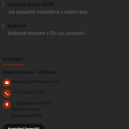
Ochrana údajů GDPR
Jak bezpečně nakládáme s vašimi daty.
Doprava
Možnosti doručení v ČR i do zahraničí.
KONTAKT
Radimír Beseda – HiSModel
message@hismodel.com
+420 736 643 287
B. Nikodéma 4476/15
708 00 Ostrava
Česká republika
Kontaktní formulář