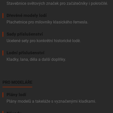
Stavebnice světových značek pro začátečníky i pokročilé.
Dřevěné modely lodí
Plachetnice pro milovníky klasického řemesla.
Sady příslušenství
Ucelené sety pro konkrétní historické lodě.
Lodní příslušenství
Kladky, lana, děla a další doplňky.
PRO MODELÁŘE
Plány lodí
Plány modelů a takeláže s vyznačenými kladkami.