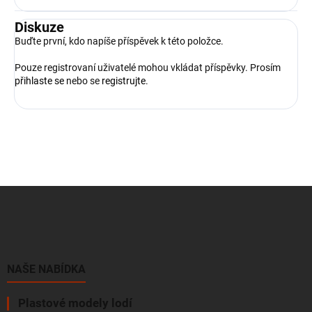
Diskuze
Buďte první, kdo napíše příspěvek k této položce.
Pouze registrovaní uživatelé mohou vkládat příspěvky. Prosím
přihlaste se
nebo se
registrujte
.
Z
á
p
a
t
í
NAŠE NABÍDKA
Plastové modely lodí