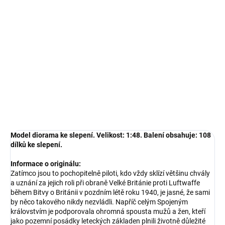
Měrná
SKLADEM U DODAVATELE
(3 KS)
cena:
−
+
Přidat do košíku
Diorama pro vaše modely ke slepení
DETAILNÍ INFORMACE
ZEPTAT SE
HLÍDAT
Model diorama ke slepení. Velikost: 1:48. Balení obsahuje: 108
dílků ke slepení.
Informace o originálu:
Zatímco jsou to pochopitelně piloti, kdo vždy sklízí většinu chvály
a uznání za jejich roli při obraně Velké Británie proti Luftwaffe
během Bitvy o Británii v pozdním létě roku 1940, je jasné, že sami
by něco takového nikdy nezvládli. Napříč celým Spojeným
královstvím je podporovala ohromná spousta mužů a žen, kteří
jako pozemní posádky leteckých základen plnili životně důležité