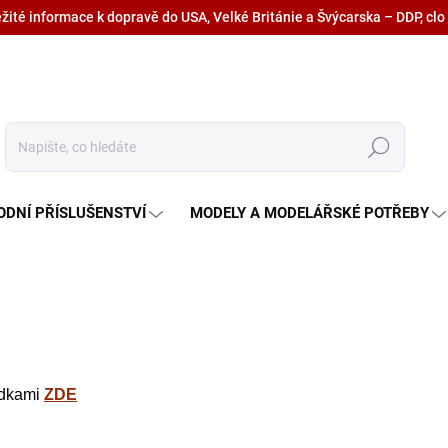
ežité informace k dopravě do USA, Velké Británie a Švýcarska – DDP, clo
Hledat
ODNÍ PŘÍSLUŠENSTVÍ
MODELY A MODELÁŘSKÉ POTŘEBY
adkami
ZDE