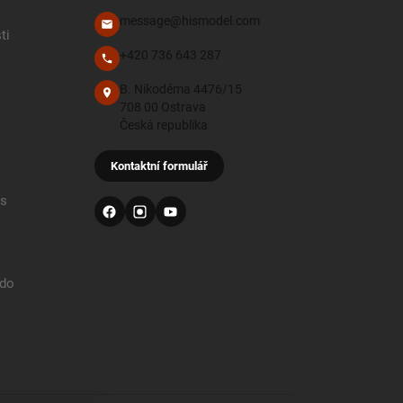
message@hismodel.com
ti
+420 736 643 287
B. Nikodéma 4476/15
708 00 Ostrava
Česká republika
Kontaktní formulář
 s
 do