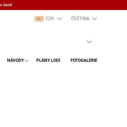
 a daně
CZK
ČEŠTINA
PRÁZDNÝ KOŠÍK
NÁKUPNÍ
KOŠÍK
NÁVODY
PLÁNY LODÍ
FOTOGALERIE
KONTAKT