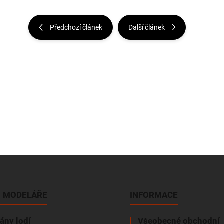
Předchozí článek
Další článek
 MODELÁŘE
INFORMACE
ány lodí
Všeobecné obchodní