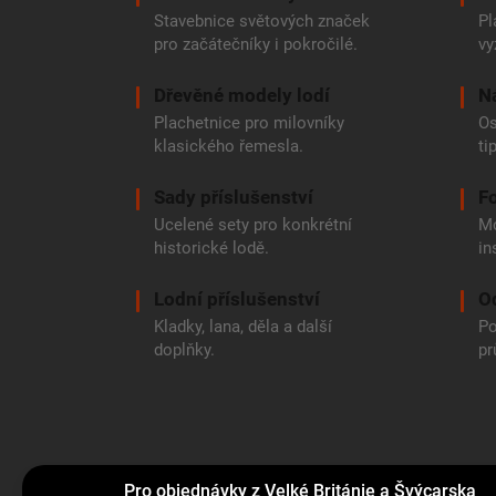
Stavebnice světových značek
Pl
pro začátečníky i pokročilé.
vy
Dřevěné modely lodí
N
Plachetnice pro milovníky
Os
klasického řemesla.
ti
Sady příslušenství
Fo
Ucelené sety pro konkrétní
Mo
historické lodě.
in
Lodní příslušenství
O
Kladky, lana, děla a další
Po
doplňky.
pr
Pro objednávky z Velké Británie a Švýcarska