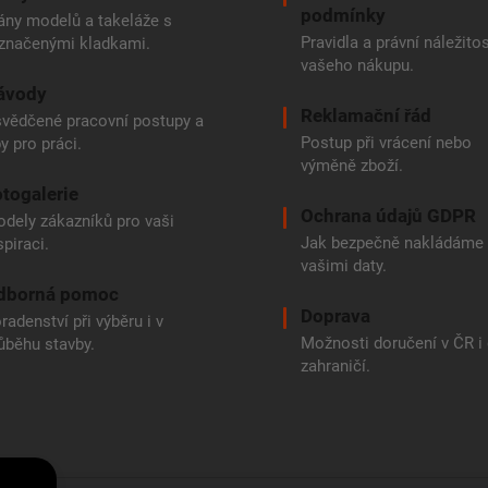
podmínky
ány modelů a takeláže s
Pravidla a právní náležitos
značenými kladkami.
vašeho nákupu.
ávody
Reklamační řád
vědčené pracovní postupy a
Postup při vrácení nebo
py pro práci.
výměně zboží.
togalerie
Ochrana údajů GDPR
dely zákazníků pro vaši
Jak bezpečně nakládáme
spiraci.
vašimi daty.
dborná pomoc
Doprava
radenství při výběru i v
Možnosti doručení v ČR i
ůběhu stavby.
zahraničí.