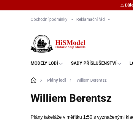
⚠️ Důl
Přejít
Obchodní podmínky
Reklamační řád
na
obsah
MODELY LODÍ
SADY PŘÍSLUŠENSTVÍ
L
Domů
Plány lodí
Williem Berentsz
Williem Berentsz
Plány takeláže v měřítku 1:50 s vyznačenými kl