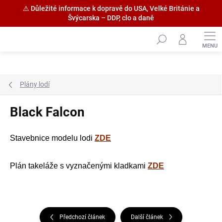
⚠️ Důležité informace k dopravě do USA, Velké Británie a
Švýcarska – DDP, clo a daně
Přejít
na
obsah
Plány lodí
Black Falcon
Stavebnice modelu lodi
ZDE
Plán takeláže s vyznačenými kladkami
ZDE
Předchozí článek
Další článek