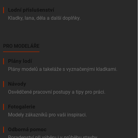
Lodní příslušenství
Kladky, lana, děla a další doplňky.
PRO MODELÁŘE
Plány lodí
Plány modelů a takeláže s vyznačenými kladkami.
Návody
Osvědčené pracovní postupy a tipy pro práci.
Fotogalerie
Modely zákazníků pro vaši inspiraci.
Odborná pomoc
Poradenství při výběru i v průběhu stavby.