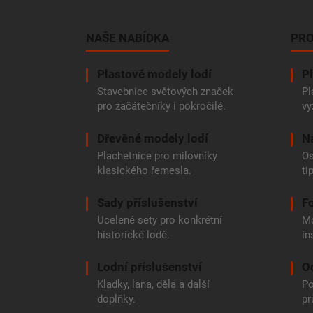
á
p
a
NAŠE NABÍDKA
PRO
t
í
Plastové modely lodí
Pl
Stavebnice světových značek
Pl
pro začátečníky i pokročilé.
vy
Dřevěné modely lodí
N
Plachetnice pro milovníky
Os
klasického řemesla.
ti
Sady příslušenství
Fo
Ucelené sety pro konkrétní
Mo
historické lodě.
in
Lodní příslušenství
O
Kladky, lana, děla a další
Po
doplňky.
pr