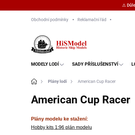
⚠️ Důl
Přejít
Obchodní podmínky
Reklamační řád
na
obsah
MODELY LODÍ
SADY PŘÍSLUŠENSTVÍ
L
Domů
Plány lodí
American Cup Racer
American Cup Racer
Plány modelu ke stažení:
Hobby kits 1:96 plán modelu