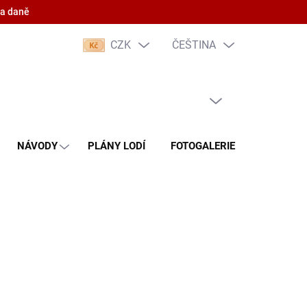
 a daně
CZK
ČEŠTINA
PRÁZDNÝ KOŠÍK
NÁKUPNÍ
KOŠÍK
NÁVODY
PLÁNY LODÍ
FOTOGALERIE
KONTAKT