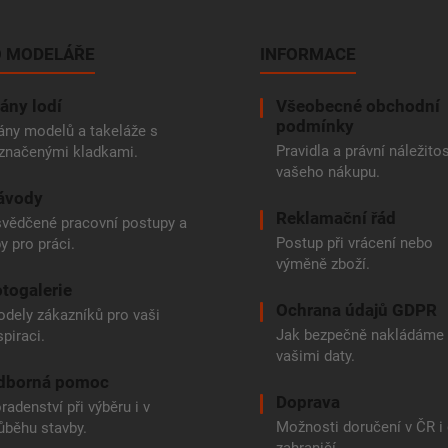
 MODELÁŘE
INFORMACE
ány lodí
Všeobecné obchodní
podmínky
ány modelů a takeláže s
Pravidla a právní náležitos
značenými kladkami.
vašeho nákupu.
ávody
Reklamační řád
vědčené pracovní postupy a
Postup při vrácení nebo
py pro práci.
výměně zboží.
togalerie
Ochrana údajů GDPR
dely zákazníků pro vaši
Jak bezpečně nakládáme
spiraci.
vašimi daty.
dborná pomoc
Doprava
radenství při výběru i v
Možnosti doručení v ČR i
ůběhu stavby.