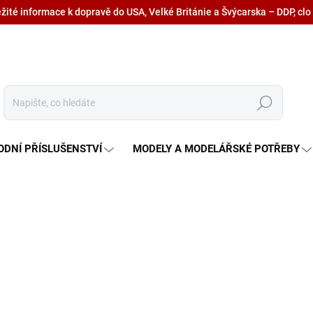
ežité informace k dopravě do USA, Velké Británie a Švýcarska – DDP, clo
Hledat
ODNÍ PŘÍSLUŠENSTVÍ
MODELY A MODELÁŘSKÉ POTŘEBY