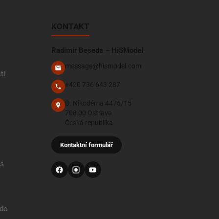
KONTAKT
Radimír Beseda – HiSModel
message@hismodel.com
ti
+420 736 643 287
B. Nikodéma 4476/15
708 00 Ostrava
Česká republika
Kontaktní formulář
 s
 do