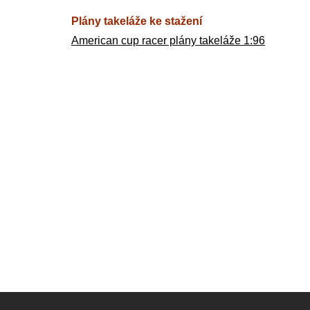
Plány takeláže ke stažení
American cup racer plány takeláže 1:96
Z