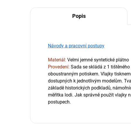
Popis
Návody a pracovní postupy
Materiál: 
V
elmi jemné syntetické plátno
Provedení:
Sada se skládá z 1 tištěného 
oboustranným potiskem. Vlajky tiskneme
dostupných k jednotlivým modelům. Tvar 
základě historických podkladů, námořníc
měřítka lodi.
 Jak správně použít vlajky 
postupech.