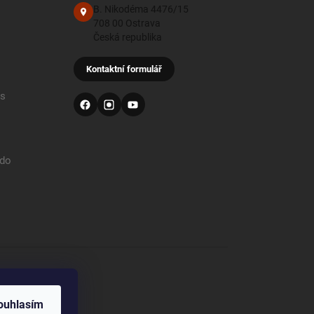
B. Nikodéma 4476/15
708 00 Ostrava
Česká republika
Kontaktní formulář
 s
 do
od
ouhlasím