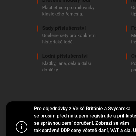
Dřevěné modely lodí
N
Plachetnice pro milovníky
Os
klasického řemesla.
ti
Sady příslušenství
Fo
Ucelené sety pro konkrétní
Mo
historické lodě.
in
Lodní příslušenství
O
Kladky, lana, děla a další
Po
doplňky.
pr
Pro objednávky z Velké Británie a Švýcarska
se prosím před nákupem registrujte a přihlast
se správnou zemí doručení. Zobrazí se vám
Tento web p
tak správné DDP ceny včetně daní, VAT a cla. U
webu vyjadřu