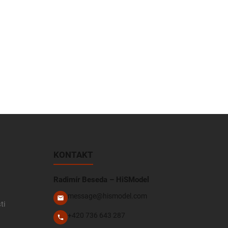
KONTAKT
Radimír Beseda – HiSModel
message@hismodel.com
ti
+420 736 643 287