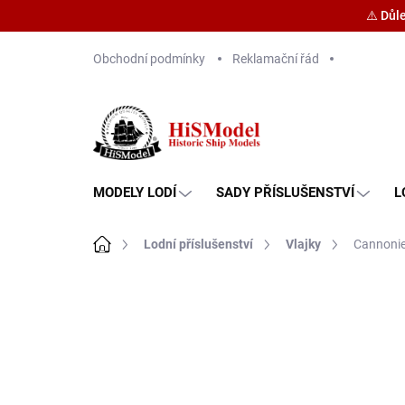
⚠️ Důl
Přejít
Obchodní podmínky
Reklamační řád
na
obsah
MODELY LODÍ
SADY PŘÍSLUŠENSTVÍ
L
Domů
Lodní příslušenství
Vlajky
Cannonie
Značka:
HiSModel