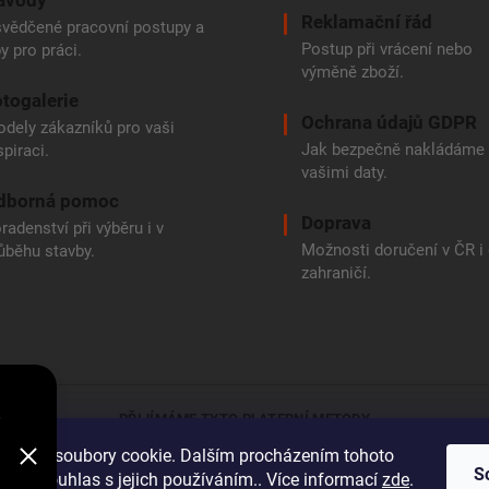
ávody
Reklamační řád
vědčené pracovní postupy a
Postup při vrácení nebo
py pro práci.
výměně zboží.
togalerie
Ochrana údajů GDPR
dely zákazníků pro vaši
Jak bezpečně nakládáme
spiraci.
vašimi daty.
dborná pomoc
Doprava
radenství při výběru i v
Možnosti doručení v ČR i
ůběhu stavby.
zahraničí.
e
PŘIJÍMÁME TYTO PLATEBNÍ METODY
oužívá soubory cookie. Dalším procházením tohoto
Bankovní přev
S
jete souhlas s jejich používáním.. Více informací
zde
.