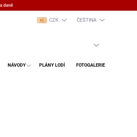
 a daně
CZK
ČEŠTINA
PRÁZDNÝ KOŠÍK
NÁKUPNÍ
KOŠÍK
NÁVODY
PLÁNY LODÍ
FOTOGALERIE
KONTAKT