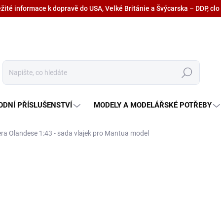
ežité informace k dopravě do USA, Velké Británie a Švýcarska – DDP, clo
Hledat
ODNÍ PŘÍSLUŠENSTVÍ
MODELY A MODELÁŘSKÉ POTŘEBY
ra Olandese 1:43 - sada vlajek pro Mantua model
210 Kč
173,60 Kč bez DPH