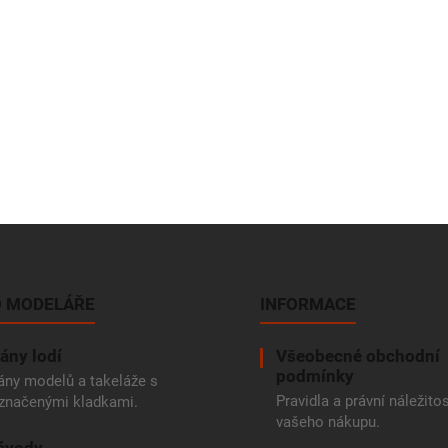
 MODELÁŘE
INFORMACE
ány lodí
Všeobecné obchodní
podmínky
ány modelů a takeláže s
Pravidla a právní náležitos
značenými kladkami.
vašeho nákupu.