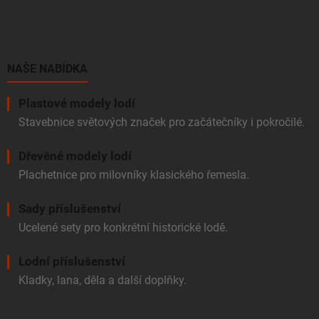
á
p
a
t
í
NAŠE NABÍDKA
Plastové modely lodí
Stavebnice světových značek pro začátečníky i pokročilé.
Dřevěné modely lodí
Plachetnice pro milovníky klasického řemesla.
Sady příslušenství
Ucelené sety pro konkrétní historické lodě.
Lodní příslušenství
Kladky, lana, děla a další doplňky.