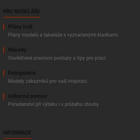
PRO MODELÁŘE
Plány lodí
Plány modelů a takeláže s vyznačenými kladkami.
Návody
Osvědčené pracovní postupy a tipy pro práci.
Fotogalerie
Modely zákazníků pro vaši inspiraci.
Odborná pomoc
Poradenství při výběru i v průběhu stavby.
INFORMACE