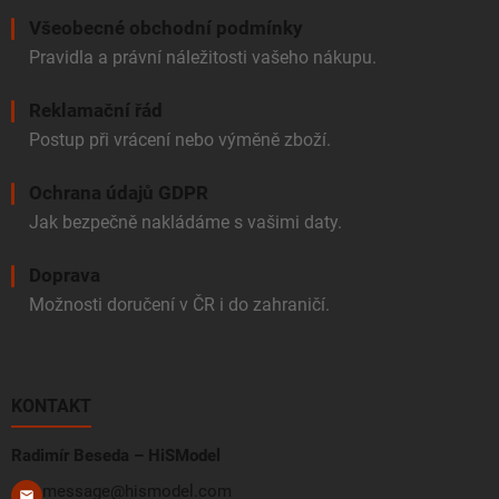
Všeobecné obchodní podmínky
Pravidla a právní náležitosti vašeho nákupu.
Reklamační řád
Postup při vrácení nebo výměně zboží.
Ochrana údajů GDPR
Jak bezpečně nakládáme s vašimi daty.
Doprava
Možnosti doručení v ČR i do zahraničí.
KONTAKT
Radimír Beseda – HiSModel
message@hismodel.com