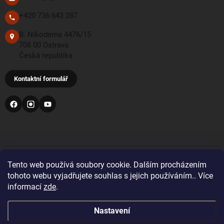
+420 736 643 287
B. Nikodéma 4476/15
708 00 Ostrava
Česká republika
Kontaktní formulář
PŘIJÍMÁME TYTO PLATEBNÍ METODY
Tento web používá soubory cookie. Dalším procházením
tohoto webu vyjadřujete souhlas s jejich používáním.. Více
informací
zde
.
Bankovní převod
Nastavení
Pro objednávky z Velké Británie a Švýcarska se prosím
před nákupem registrujte a přihlaste se správnou zemí