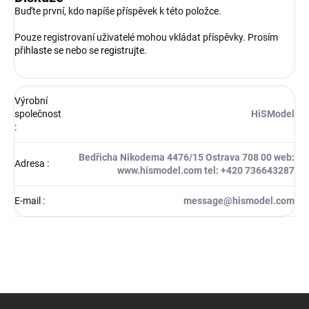
Buďte první, kdo napíše příspěvek k této položce.
Pouze registrovaní uživatelé mohou vkládat příspěvky. Prosím
přihlaste se
nebo se
registrujte
.
Výrobní
společnost
HiSModel
:
Bedřicha Nikodema 4476/15 Ostrava 708 00 web:
Adresa
:
www.hismodel.com tel: +420 736643287
E-mail
:
message@hismodel.com
Z