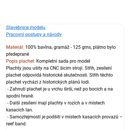
ZEPTAT SE
HLÍDAT
Stavebnice modelu
Pracovní postupy a návody
Materiál:
100% bavlna, gramáž - 125 gms, plátno bylo
předeprané
Popis plachet:
Kompletní sada pro model
Plachty jsou ušity na CNC šicím stroji. Střih, zesílení
plachet odpovídá historické skutečnosti. Střih těchto
plachet vychází z historických plánů lodi.
- Zahnutí plachet je u vrchu širší, než po bocích a na
spodní hraně.
- Další zesílení mají plachty v rozích a v místech
kasacích lan.
- Samozřejmostí je podšití v místech kasacích provazů –
reef band.