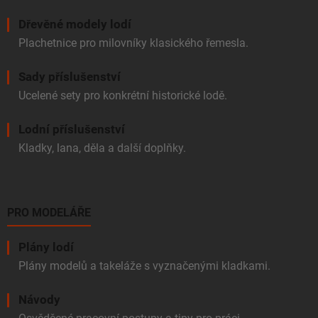
Dřevěné modely lodí
Plachetnice pro milovníky klasického řemesla.
Sady příslušenství
Ucelené sety pro konkrétní historické lodě.
Lodní příslušenství
Kladky, lana, děla a další doplňky.
PRO MODELÁŘE
Plány lodí
Plány modelů a takeláže s vyznačenými kladkami.
Návody