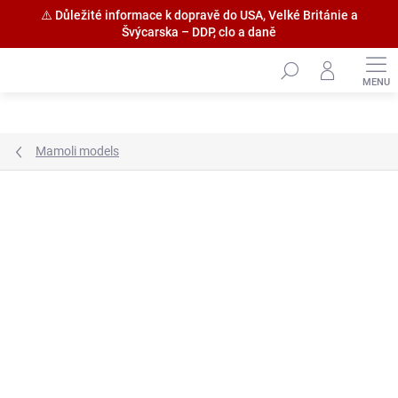
⚠️ Důležité informace k dopravě do USA, Velké Británie a
Švýcarska – DDP, clo a daně
Přejít
na
obsah
Mamoli models
Značka:
HiSModel