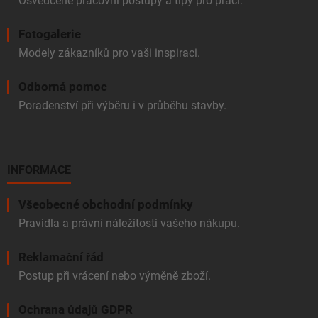
Osvědčené pracovní postupy a tipy pro práci.
Fotogalerie
Modely zákazníků pro vaši inspiraci.
Odborná pomoc
Poradenství při výběru i v průběhu stavby.
INFORMACE
Všeobecné obchodní podmínky
Pravidla a právní náležitosti vašeho nákupu.
Reklamační řád
Postup při vrácení nebo výměně zboží.
Ochrana údajů GDPR