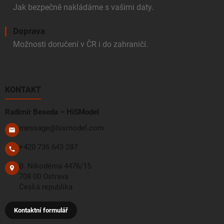
Jak bezpečně nakládáme s vašimi daty.
Doprava
Možnosti doručení v ČR i do zahraničí.
KONTAKT
Radimír Beseda – HiSModel
message@hismodel.com
+420 736 643 287
B. Nikodéma 4476/15
708 00 Ostrava
Česká republika
Kontaktní formulář