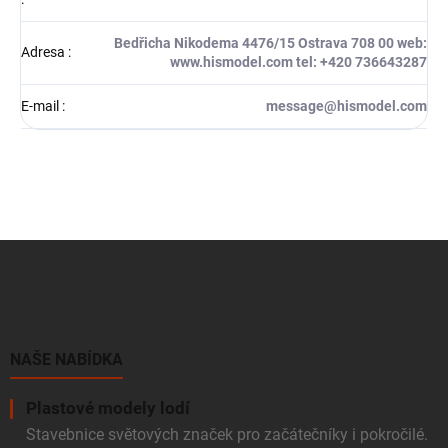
Bedřicha Nikodema 4476/15 Ostrava 708 00 web:
Adresa
:
www.hismodel.com tel: +420 736643287
E-mail
:
message@hismodel.com
Z
á
p
a
t
í
NAŠE NABÍDKA
Plastové modely lodí
Stavebnice světových značek pro začátečníky i pokročilé.