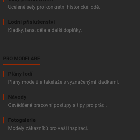
Ucelené sety pro konkrétní historické lodě.
Lodní příslušenství
Kladky, lana, děla a další doplňky.
PRO MODELÁŘE
Plány lodí
Plány modelů a takeláže s vyznačenými kladkami.
Návody
Osvědčené pracovní postupy a tipy pro práci.
Fotogalerie
Modely zákazníků pro vaši inspiraci.