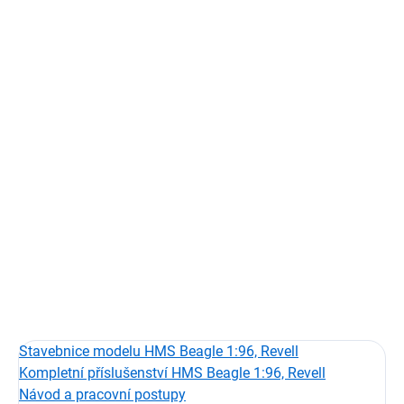
Měrná
SKLADEM
(5 KS)
cena:
−
+
Přidat do košíku
Sada ořechových kladek pevného lanoví pro model lodi.
Kladky pro model:
HMS Beagle
Výrobce modelu:
Revell
Měřítko:
1:96
Počet kladek v sadě:
155
DETAILNÍ INFORMACE
ZEPTAT SE
HLÍDAT
Stavebnice modelu HMS Beagle 1:96, Revell
Kompletní příslušenství HMS Beagle 1:96, Revell
Návod a pracovní postupy