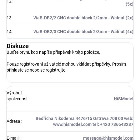
12
:
(5x)
13
:
WaB-DB2/2 CNC double block 2/2mm - Walnut (2x)
14
:
WaB-DB2/3 CNC double block 2/3mm - Walnut (4x)
Diskuze
Buďte první, kdo napíše příspěvek k této položce.
Pouze registrovaní uživatelé mohou vkládat příspěvky. Prosím
přihlaste se
nebo se
registrujte
.
Výrobní
společnost
HiSModel
:
Bedřicha Nikodema 4476/15 Ostrava 708 00 web:
Adresa
:
www.hismodel.com tel: +420 736643287
E-mail
:
message@hismodel.com