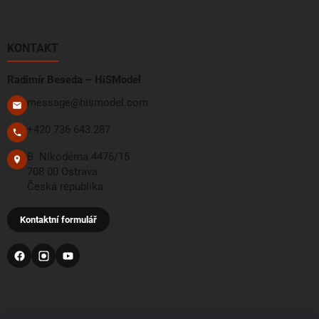
KONTAKT
Radimír Beseda – HiSModel
message@hismodel.com
+420 736 643 287
B. Nikodéma 4476/15
708 00 Ostrava
Česká republika
Kontaktní formulář