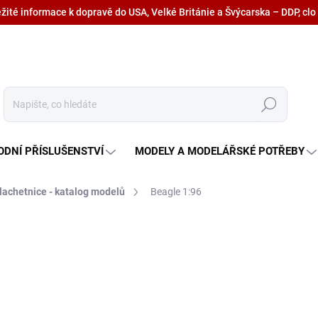
ežité informace k dopravě do USA, Velké Británie a Švýcarska – DDP, clo
Hledat
ODNÍ PŘÍSLUŠENSTVÍ
MODELY A MODELÁŘSKÉ POTŘEBY
lachetnice - katalog modelů
Beagle 1:96
695 Kč