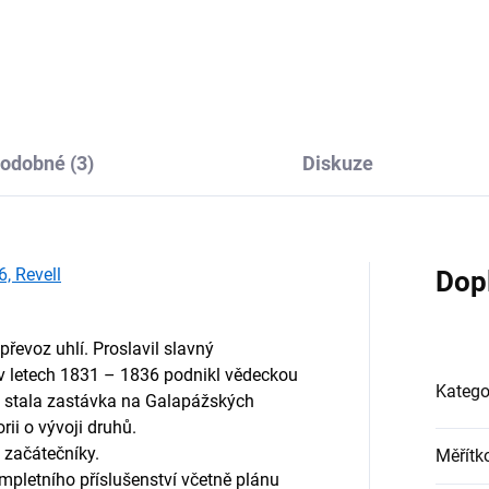
odobné (3)
Diskuze
, Revell
Dop
převoz uhlí. Proslavil slavný
 v letech 1831 – 1836 podnikl vědeckou
Katego
 stala zastávka na Galapážských
rii o vývoji druhů.
 začátečníky.
Měřítk
pletního příslušenství včetně plánu