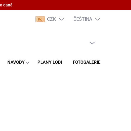
 a daně
CZK
ČEŠTINA
PRÁZDNÝ KOŠÍK
NÁKUPNÍ
KOŠÍK
NÁVODY
PLÁNY LODÍ
FOTOGALERIE
KONTAKT