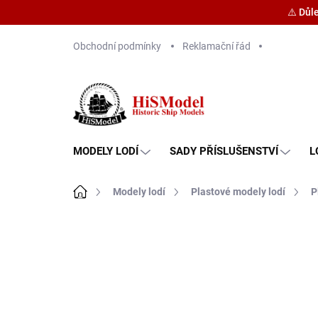
⚠️ Důl
Přejít
Obchodní podmínky
Reklamační řád
na
obsah
MODELY LODÍ
SADY PŘÍSLUŠENSTVÍ
L
Domů
Modely lodí
Plastové modely lodí
P
Značka:
Revell
PROMO KÓD K NÁKUPU