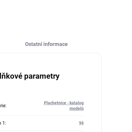
ZEPTAT SE
HLÍDAT
Ostatní informace
lňkové parametry
Plachetnice - katalog
rie
:
modelů
o 1
:
96