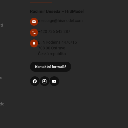
Radimír Beseda – HiSModel
message@hismodel.com
ti
+420 736 643 287
B. Nikodéma 4476/15
708 00 Ostrava
Česká republika
Kontaktní formulář
 s
 do