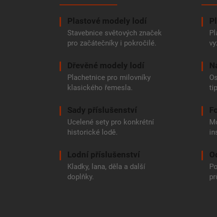
t
í
Plastové modely lodí
Pl
Stavebnice světových značek
Pl
pro začátečníky i pokročilé.
vy
Dřevěné modely lodí
N
Plachetnice pro milovníky
Os
klasického řemesla.
ti
Sady příslušenství
Fo
Ucelené sety pro konkrétní
Mo
historické lodě.
in
Lodní příslušenství
O
Kladky, lana, děla a další
Po
doplňky.
pr