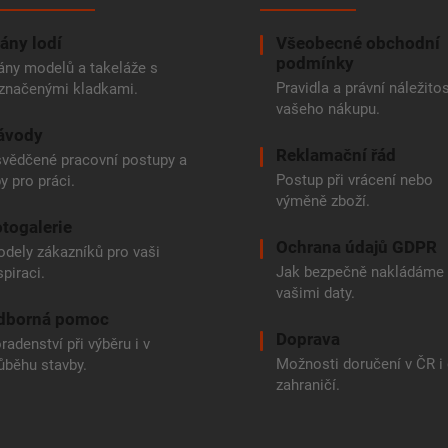
ány lodí
Všeobecné obchodní
podmínky
ány modelů a takeláže s
Pravidla a právní náležitos
značenými kladkami.
vašeho nákupu.
ávody
Reklamační řád
vědčené pracovní postupy a
Postup při vrácení nebo
py pro práci.
výměně zboží.
togalerie
Ochrana údajů GDPR
dely zákazníků pro vaši
Jak bezpečně nakládáme
spiraci.
vašimi daty.
dborná pomoc
Doprava
radenství při výběru i v
Možnosti doručení v ČR i
ůběhu stavby.
zahraničí.