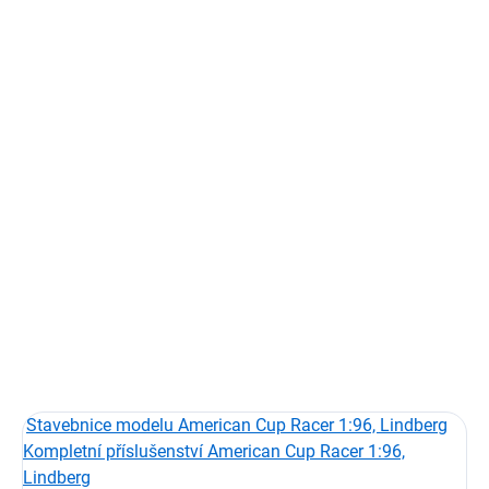
Měrná
SKLADEM
(15 KS)
cena:
−
+
Přidat do košíku
Sada ořechových kladek pro lanoví modelu lodi.
Kladky pro model:
American Cup Racer
Výrobce modelu:
Lindberg, Pyro
Měřítko:
1:96
Počet kladek v sadě:
122
DETAILNÍ INFORMACE
ZEPTAT SE
HLÍDAT
Stavebnice modelu American Cup Racer 1:96, Lindberg
Kompletní příslušenství American Cup Racer 1:96,
Lindberg