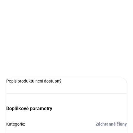
cena:
VARIANTA
−
+
Přidat do košíku
Description of the kit´
s
condition:
ZEPTAT SE
HLÍDAT
Popis produktu není dostupný
Doplňkové parametry
Kategorie
:
Záchranné čluny