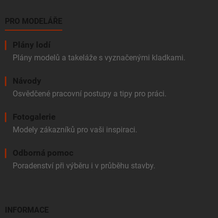
PRO MODELÁŘE
Plány lodí
Plány modelů a takeláže s vyznačenými kladkami.
Návody
Osvědčené pracovní postupy a tipy pro práci.
Fotogalerie
Modely zákazníků pro vaši inspiraci.
Odborná pomoc
Poradenství při výběru i v průběhu stavby.
INFORMACE