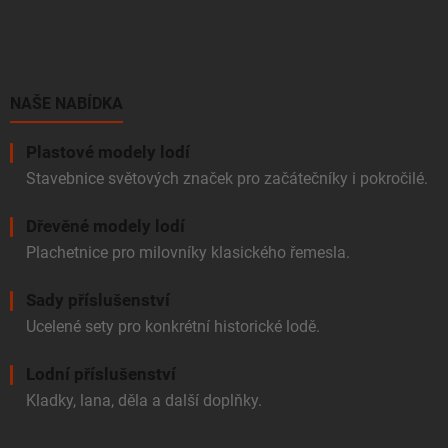
á
p
a
t
í
NAŠE NABÍDKA
Plastové modely lodí
Stavebnice světových značek pro začátečníky i pokročilé.
Dřevěné modely lodí
Plachetnice pro milovníky klasického řemesla.
Sady příslušenství
Ucelené sety pro konkrétní historické lodě.
Lodní příslušenství
Kladky, lana, děla a další doplňky.