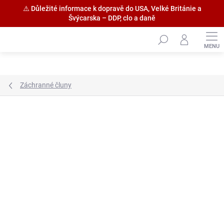
⚠️ Důležité informace k dopravě do USA, Velké Británie a
Švýcarska – DDP, clo a daně
Přejít
na
obsah
Záchranné čluny
Značka:
Zvezda