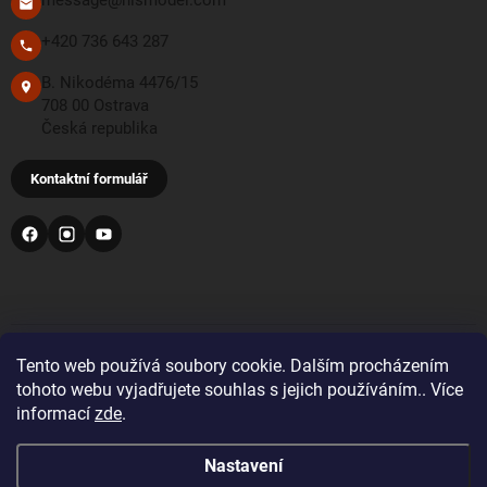
message@hismodel.com
+420 736 643 287
B. Nikodéma 4476/15
708 00 Ostrava
Česká republika
Kontaktní formulář
PŘIJÍMÁME TYTO PLATEBNÍ METODY
Tento web používá soubory cookie. Dalším procházením
tohoto webu vyjadřujete souhlas s jejich používáním.. Více
informací
zde
.
Bankovní převod
Nastavení
Pro objednávky z Velké Británie a Švýcarska se prosím