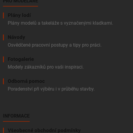
PRO MODELÁŘE
Plány lodí
Plány modelů a takeláže s vyznačenými kladkami.
Návody
Osvědčené pracovní postupy a tipy pro práci.
Fotogalerie
Modely zákazníků pro vaši inspiraci.
Odborná pomoc
Poradenství při výběru i v průběhu stavby.
INFORMACE
Všeobecné obchodní podmínky