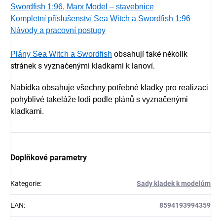
Swordfish 1:96, Marx Model – stavebnice
Kompletní příslušenství Sea Witch a Swordfish 1:96
Návody a pracovní postupy
obsahují také několik
Plány Sea Witch a Swordfish
stránek s vyznačenými kladkami k lanoví.
Nabídka obsahuje všechny potřebné kladky pro realizaci
pohyblivé takeláže lodi podle plánů s vyznačenými
kladkami.
Doplňkové parametry
Kategorie
:
Sady kladek k modelům
EAN
:
8594193994359