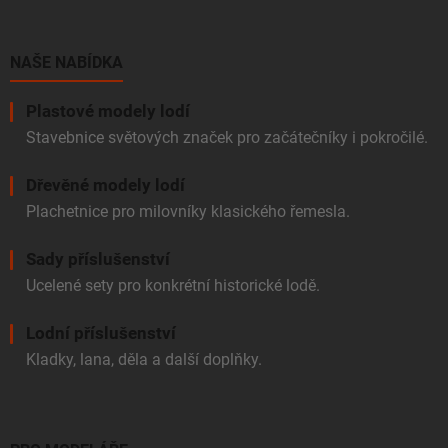
a
t
í
NAŠE NABÍDKA
Plastové modely lodí
Stavebnice světových značek pro začátečníky i pokročilé.
Dřevěné modely lodí
Plachetnice pro milovníky klasického řemesla.
Sady příslušenství
Ucelené sety pro konkrétní historické lodě.
Lodní příslušenství
Kladky, lana, děla a další doplňky.