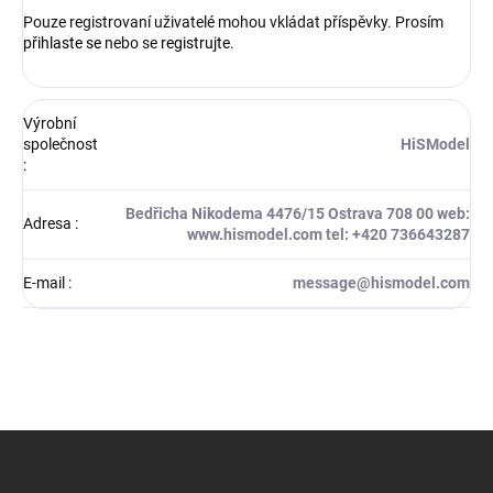
Pouze registrovaní uživatelé mohou vkládat příspěvky. Prosím
přihlaste se
nebo se
registrujte
.
Výrobní
společnost
HiSModel
:
Bedřicha Nikodema 4476/15 Ostrava 708 00 web:
Adresa
:
www.hismodel.com tel: +420 736643287
E-mail
:
message@hismodel.com
Z
á
p