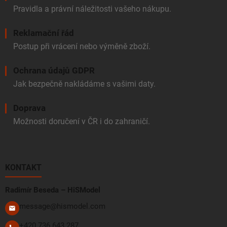
Pravidla a právní náležitosti vašeho nákupu.
Reklamační řád
Postup při vrácení nebo výměně zboží.
Ochrana údajů GDPR
Jak bezpečně nakládáme s vašimi daty.
Doprava
Možnosti doručení v ČR i do zahraničí.
KONTAKT
Radimír Beseda – HiSModel
message@hismodel.com
+420 736 643 287