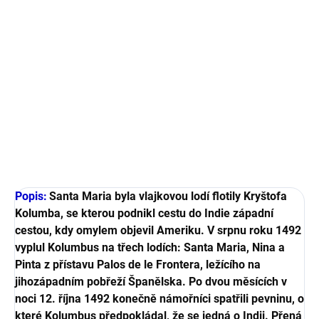
Výrobce:
Amati
Měřítko:
1:65
Velikost:
54 cm (d)
Popis a plány modelu, historie lodi, nabídka příslušenství a
další informace v podrobném popisu.
DETAILNÍ INFORMACE
ZEPTAT SE
HLÍDAT
Popis:
Santa Maria byla vlajkovou lodí flotily Kryštofa
Kolumba, se kterou podnikl cestu do Indie západní
cestou, kdy omylem objevil Ameriku. V srpnu roku 1492
vyplul Kolumbus na třech lodích: Santa Maria, Nina a
Pinta z přístavu Palos de le Frontera, ležícího na
jihozápadním pobřeží Španělska. Po dvou měsících v
noci 12. října 1492 konečně námořníci spatřili pevninu, o
které Kolumbus předpokládal, že se jedná o Indii. Přená