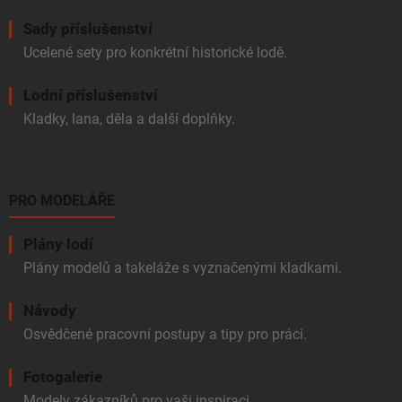
Sady příslušenství
Ucelené sety pro konkrétní historické lodě.
Lodní příslušenství
Kladky, lana, děla a další doplňky.
PRO MODELÁŘE
Plány lodí
Plány modelů a takeláže s vyznačenými kladkami.
Návody
Osvědčené pracovní postupy a tipy pro práci.
Fotogalerie
Modely zákazníků pro vaši inspiraci.