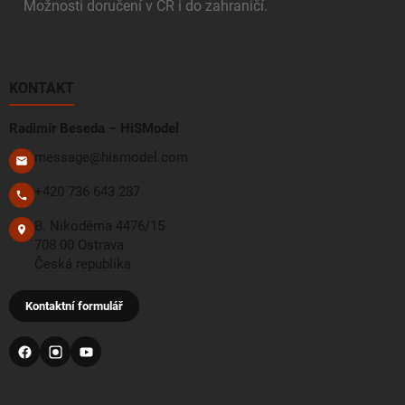
Možnosti doručení v ČR i do zahraničí.
KONTAKT
Radimír Beseda – HiSModel
message@hismodel.com
+420 736 643 287
B. Nikodéma 4476/15
708 00 Ostrava
Česká republika
Kontaktní formulář