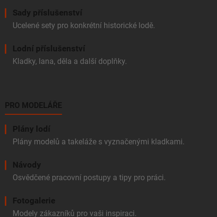
Sady příslušenství
Ucelené sety pro konkrétní historické lodě.
Lodní příslušenství
Kladky, lana, děla a další doplňky.
PRO MODELÁŘE
Plány lodí
Plány modelů a takeláže s vyznačenými kladkami.
Návody
Osvědčené pracovní postupy a tipy pro práci.
Fotogalerie
Modely zákazníků pro vaši inspiraci.